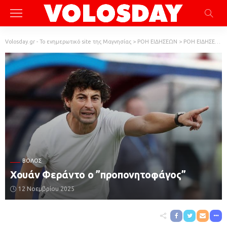
Volosday.gr - Το ενημερωτικό site της Μαγνησίας
>
ΡΟΗ ΕΙΔΗΣΕΩΝ
>
ΡΟΗ ΕΙΔΗΣΕΩΝ
ΒΌΛΟΣ
Χουάν Φεράντο ο ”προπονητοφάγος”
12 Νοεμβρίου 2025