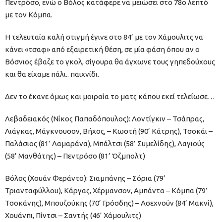
Πεντρόσο, ενώ ο Βόλος κατάφερε να μειώσει στο 78ο λεπτό
με τον Κόμπα.
Η τελευταία καλή στιγμή έγινε στο 84’ με τον Χάμουλιτς να
κάνει «τσαφ» από εξαιρετική θέση, σε μία φάση όπου αν ο
Βόσνιος έβαζε το γκολ, σίγουρα θα άγχωνε τους γηπεδούχους
και θα είχαμε πάλι.. παιχνίδι.
Δεν το έκανε όμως και μοιραία το ματς κάπου εκεί τελείωσε…
Λεβαδειακός (Νίκος Παπαδόπουλος): Λοντίγκιν – Τσάπρας,
Λιάγκας, Μάγκνουσον, Βήχος, – Κωστή (90’ Κάτρης), Τσοκάι –
Παλάσιος (81’ Λαμαράνα), Μπάλτσι (58’ Συμελίδης), Λαγιούς
(58’ Μανθάτης) – Πεντρόσο (81’ Όζμπολτ)
Βόλος (Χουάν Φεράντο): Σιαμπάνης – Σόρια (79’
Τριανταφύλλου), Κάργας, Χέρμανσον, Αμπάντα – Κόμπα (79’
Τσοκάνης), Μπουζούκης (70’ Γρόσδης) – Ασεχνούν (84’ Μακνί),
Χουάνπι, Πίντσι – Σαντής (46’ Χάμουλιτς)