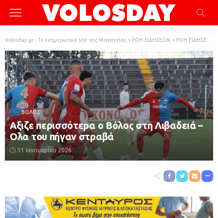
Volosday.gr - Το ενημερωτικό site της Μαγνησίας
>
ΡΟΗ ΕΙΔΗΣΕΩΝ
>
ΡΟΗ ΕΙΔΗΣΕΩΝ
ΒΌΛΟΣ
Αξιζε περισσότερα ο Βόλος στη Λιβαδειά –
Ολα του πήγαν στραβά
11 Ιανουαρίου 2026