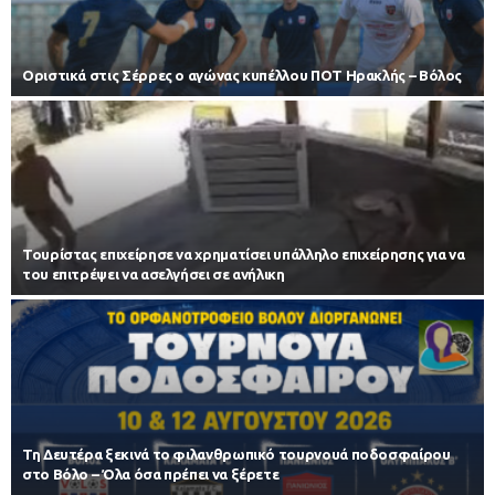
Οριστικά στις Σέρρες ο αγώνας κυπέλλου ΠΟΤ Ηρακλής – Βόλος
Τουρίστας επιχείρησε να χρηματίσει υπάλληλο επιχείρησης για να
του επιτρέψει να ασελγήσει σε ανήλικη
Τη Δευτέρα ξεκινά το φιλανθρωπικό τουρνουά ποδοσφαίρου
στο Βόλο – Όλα όσα πρέπει να ξέρετε