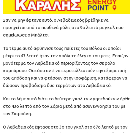
Σαν να μην έφτανε αυτό, ο Λεβαδειακός βρέθηκε να
προηγείται από το πουθενά μόλις στο 9ο λεπτό με γκολ που
σημείωωσε ο Μπάλτσι.
Το τέρμα αυτό αφύπνισε τους παίκτες του Βόλου οι οποίοι
μέχρι το 43 λεπτό ήταν τον απόλυτο έλεγχο του ματς. Επαιζαν
μονότερμα τον Λεβαδειακό περιορίζοντας τον σε ρόλο
κομπάρσου. Ωστόσο αντί να εκμεταλλευτούν την εξαιρετική
του απόδοση και να φτάσουν στην ισοφάριση, κατάφεραν να
δώσουν προβάδισμα δύο τερμάτων στο Λεβαδειακό.
Και το λέμε αυτό διότι το δεύτερο γκολ των γηπεδούχων ήρθε
στο 43ο λεπτό από τον Σόρια μετά από ασυνεννοησία του με
τον Σιαμπάνη.
Ο Λεβαδειακός έφτασε στο 3ο του γκολ στο 67ο λεπτό με τον