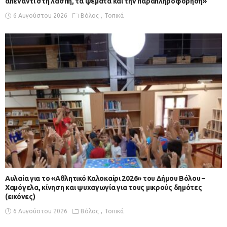
απέναντι στη λάσπη, τα ψέματα και την παραπληροφόρηση»
6 Αυγούστου 2026
Βόλος
Τοπικά
Αυλαία για το «Αθλητικό Καλοκαίρι 2026» του Δήμου Βόλου –
Χαμόγελα, κίνηση και ψυχαγωγία για τους μικρούς δημότες
(εικόνες)
6 Αυγούστου 2026
Βόλος
Τοπικά