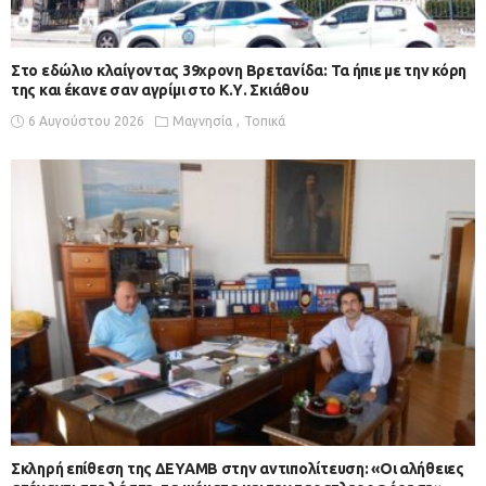
Στο εδώλιο κλαίγοντας 39χρονη Βρετανίδα: Τα ήπιε με την κόρη
της και έκανε σαν αγρίμι στο Κ.Υ. Σκιάθου
6 Αυγούστου 2026
Μαγνησία
Τοπικά
Σκληρή επίθεση της ΔΕΥΑΜΒ στην αντιπολίτευση: «Οι αλήθειες