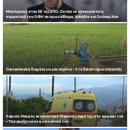
Μπούρμπος στην ΕΕ της ΕΠΟ: Ζητάει να απαγορευτεί η
συμμετοχή του ΟΦΗ σε πρωτάθλημα, Κύπελλο και Σούπερ Καπ
Οικογενειακή διαμάχη για μία πομόνα – Στα δικαστήρια συγγενείς
Λάρισα: Νεκρός εντοπίστηκε 75χρονος αγρότης στο χωράφι του
– Toν αναζητούσε η οικογένειά του