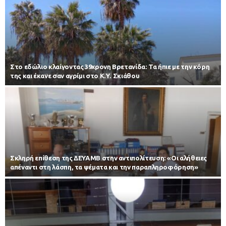
Στο εδώλιο κλαίγοντας 39χρονη Βρετανίδα: Τα ήπιε με την κόρη
της και έκανε σαν αγρίμι στο Κ.Υ. Σκιάθου
Σκληρή επίθεση της ΔΕΥΑΜΒ στην αντιπολίτευση: «Οι αλήθειες
απέναντι στη λάσπη, τα ψέματα και την παραπληροφόρηση»