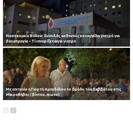
Νοσοκομείο Βόλου: Συνοδός ασθενούς καταγγέλει γιατρό για
βιαιοπραγία – Τί ισχυρίζεταιγια γιατρό
Με επιτυχία η Γιορτή Αμυγδάλου το βράδυ του Σαββάτου στις
Μικροθήβες ( βίντεο, φωτο)