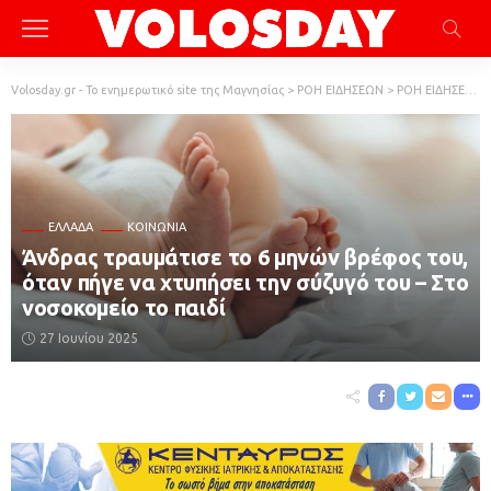
Volosday.gr - Το ενημερωτικό site της Μαγνησίας
>
ΡΟΗ ΕΙΔΗΣΕΩΝ
>
ΡΟΗ ΕΙΔΗΣΕΩΝ
ΕΛΛΆΔΑ
ΚΟΙΝΩΝΙΑ
Άνδρας τραυμάτισε το 6 μηνών βρέφος του,
όταν πήγε να χτυπήσει την σύζυγό του – Στο
νοσοκομείο το παιδί
27 Ιουνίου 2025