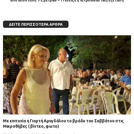
από απόσταση 1-2 μέτρων – Τι έδειξε η ιατροδικαστική εξέταση
ΔΕΊΤΕ ΠΕΡΙΣΣΌΤΕΡΑ ΆΡΘΡΑ
Με επιτυχία η Γιορτή Αμυγδάλου το βράδυ του Σαββάτου στις
Μικροθήβες ( βίντεο, φωτο)