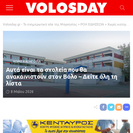
Volosday.gr - Το ενημερωτικό site της Μαγνησίας
>
ΡΟΗ ΕΙΔΗΣΕΩΝ
>
Χωρίς κατηγορία
ΧΩΡΊΣ ΚΑΤΗΓΟΡΊΑ
Αυτά είναι τα σχολεία που θα
ανακαινιστούν στον Βόλο – Δείτε όλη τη
λίστα
8 Μαΐου 2026