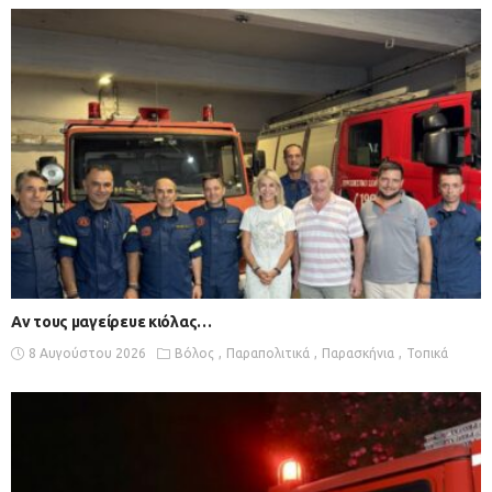
Αν τους μαγείρευε κιόλας…
8 Αυγούστου 2026
Βόλος
Παραπολιτικά
Παρασκήνια
Τοπικά