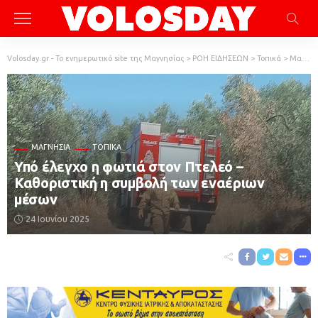
Volosday.gr - Το ενημερωτικό site της Μαγνησίας
>
ΡΟΗ ΕΙΔΗΣΕΩΝ
>
Τοπικά
>
Μαγνησία
ΜΑΓΝΗΣΊΑ
ΤΟΠΙΚΆ
Υπό έλεγχο η φωτιά στον Πτελεό –
Καθοριστική η συμβολή των εναέριων
μέσων
24 Ιουνίου 2025