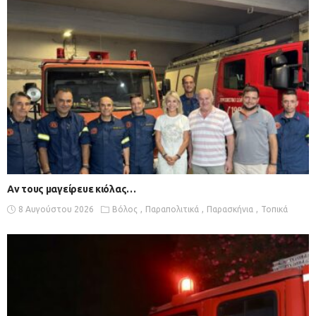
Αν τους μαγείρευε κιόλας…
8 Αυγούστου 2026
Βόλος
Παραπολιτικά
Παρασκήνια
Τοπικά