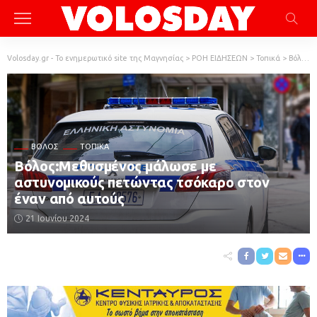
Volosday.gr - Το ενημερωτικό site της Μαγνησίας
>
ΡΟΗ ΕΙΔΗΣΕΩΝ
>
Τοπικά
>
Βόλος
ΒΌΛΟΣ
ΤΟΠΙΚΆ
Βόλος:Μεθυσμένος μάλωσε με
αστυνομικούς πετώντας τσόκαρο στον
έναν από αυτούς
21 Ιουνίου 2024