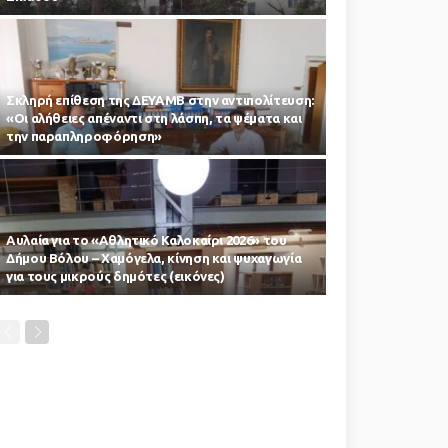
Σκληρή επίθεση της ΔΕΥΑΜΒ στην αντιπολίτευση:
«Οι αλήθειες απέναντι στη λάσπη, τα ψέματα και
την παραπληροφόρηση»
Αυλαία για το «Αθλητικό Καλοκαίρι 2026» του
Δήμου Βόλου – Χαμόγελα, κίνηση και ψυχαγωγία
για τους μικρούς δημότες (εικόνες)