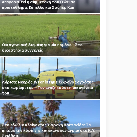
απαγορευτεί η συμμετοχή του ΟΦΗ σε
πρωτάθλημα, Κύπελλο και Σούπερ Καπ
Οικογενειακή διαμάχη για μία πομόνα – Στα
δικαστήρια συγγενείς
Λάρισα: Νεκρός εντοπίστηκε 75χρονος αγρότης
στο χωράφι του – Toν αναζητούσε η οικογένειά
του
Στο εδώλιο κλαίγοντας 39χρονη Βρετανίδα: Τα
ήπιε με την κόρη της και έκανε σαν αγρίμι στο Κ.Υ.
Σκιάθου