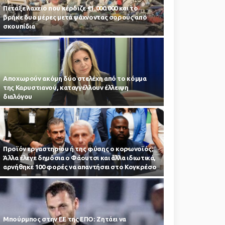
Πέταξε λαχείο που κέρδιζε €1.000.000 και το
βρήκε δυο μέρες μετά ψάχνοντας σορούς από
σκουπίδια
Αποχωρούν ακόμη δύο στελέχη από το κόμμα
της Καρυστιανού, καταγγέλλουν έλλειψη
διαλόγου
Προϊόν εργαστηρίου ή της φύσης ο κορωνοϊός;
Άλλα έλεγε δημόσια ο Φάουτσι και άλλα ιδιωτικά,
αρνήθηκε 100 φορές να απαντήσει στο Κογκρέσο
Μπούρμπος στην ΕΕ της ΕΠΟ: Ζητάει να