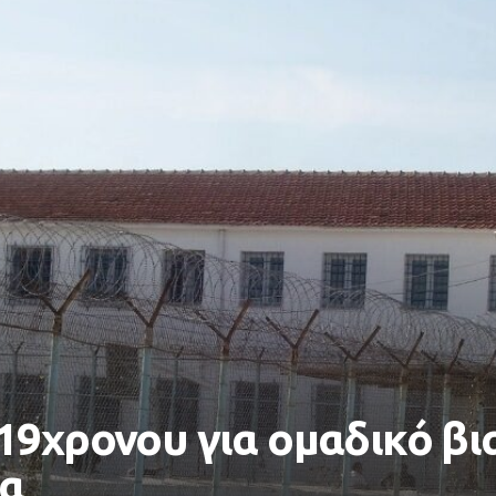
19χρονου για ομαδικό β
ια