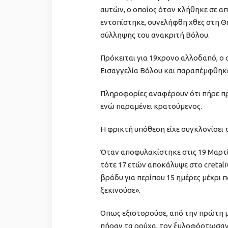
αυτών, ο οποίος όταν κλήθηκε σε απ
εντοπίστηκε, συνελήφθη χθες στη Θ
σύλληψης του ανακριτή Βόλου.
Πρόκειται για 19χρονο αλλοδαπό, ο
Εισαγγελία Βόλου και παραπέμφθηκε
Πληροφορίες αναφέρουν ότι πήρε προ
ενώ παραμένει κρατούμενος.
Η φρικτή υπόθεση είχε συγκλονίσει 
Όταν αποφυλακίστηκε στις 19 Μαρτί
τότε 17 ετών αποκάλυψε στο cretali
βράδυ για περίπου 15 ημέρες μέχρι 
ξεκινούσε».
Οπως εξιστορούσε, από την πρώτη μ
πήραν τα ρούχα, τον ξυλοφόρτωσαν,