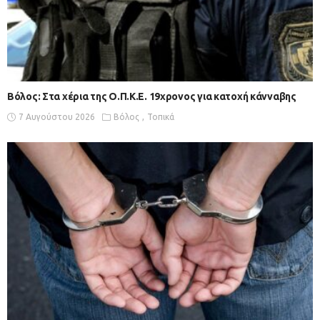
Βόλος: Στα χέρια της Ο.Π.Κ.Ε. 19χρονος για κατοχή κάνναβης
7 Αυγούστου 2026
Βόλος
Τοπικά