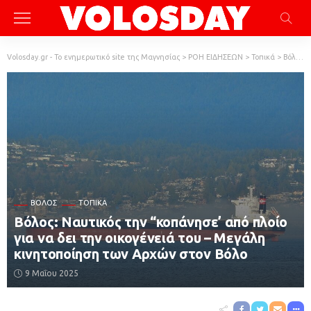
Volosday.gr - Το ενημερωτικό site της Μαγνησίας
>
ΡΟΗ ΕΙΔΗΣΕΩΝ
>
Τοπικά
>
Βόλος
ΒΌΛΟΣ
ΤΟΠΙΚΆ
Βόλος: Ναυτικός την “κοπάνησε’ από πλοίο
για να δει την οικογένειά του – Μεγάλη
κινητοποίηση των Αρχών στον Βόλο
9 Μαΐου 2025