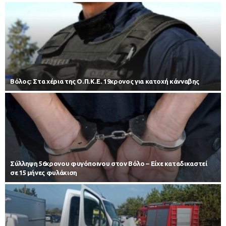
Βόλος: Στα χέρια της Ο.Π.Κ.Ε. 19χρονος για κατοχή κάνναβης
Σύλληψη 56χρονου φυγόποινου στον Βόλο – Είχε καταδικαστεί
σε 15 μήνες φυλάκιση