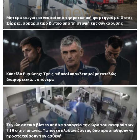
Μητέρα και γιος οι νεκροί από την μετωπική φορτηγού με ΙΧ στις
Σέρρες, σοκαριστικό βίντεο από τη στιγμή της σύγκρουσης
Κύπελλα Ευρώπης: Τρεις πιθανοί αποκλεισμοί με εντελώς
διαφορετικά… απόνερα
Συγκλονιστικό βίντεο από χειρουργείο την ώρα του σεισμού των
7,1R στην Ιαπωνία: Τα πάντα κλυδωνίζονται, δύο προσπάθησαν να
προστατεύσουν τον ασθενή