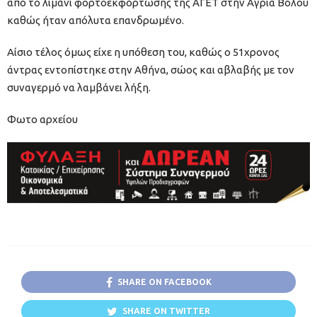
από το λιμάνι φορτοεκφόρτωσης της ΑΓΕΤ στην Αγριά Βόλου
καθώς ήταν απόλυτα επανδρωμένο.
Αίσιο τέλος όμως είχε η υπόθεση του, καθώς ο 51χρονος
άντρας εντοπίστηκε στην Αθήνα, σώος και αβλαβής με τον
συναγερμό να λαμβάνει λήξη.
Φωτο αρχείου
SHARE ON FACEBOOK
SHARE ON TWITTER