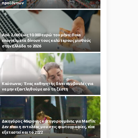
προϊόντων
Από 2.000 έως 10.000 ευρώ τον μήνα: Ποια
επαγγέλματα δίνουν τους καλύτερους μισθούς
στην Ελλάδα το 2026
Kαύσωνας: Ένας καθηγητής δίνει συμβουλές για
να μην εξαντληθούμε από τη ζέστη
Δικηγόρος 46χρονης κατηγορουμένης για Marfin:
Δεν είναι η εντολέας μου στις φωτογραφίες, είχε
εξεταστεί και το 2022