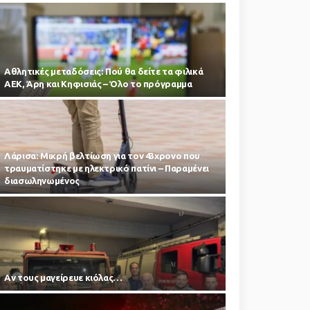
Αθλητικές μεταδόσεις: Πού θα δείτε τα φιλικά
ΑΕΚ, Άρη και Κηφισιάς – Όλο το πρόγραμμα
Λάρισα: Μικρή βελτίωση για τον 43χρονο που
τραυματίστηκε με ηλεκτρικό πατίνι – Παραμένει
διασωληνωμένος
Αν τους μαγείρευε κιόλας…