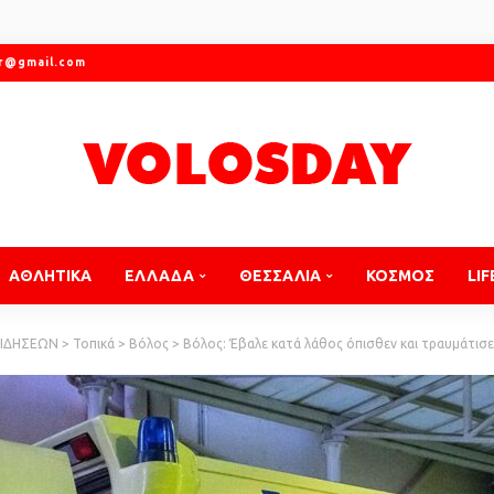
gr@gmail.com
ΑΘΛΗΤΙΚΑ
ΕΛΛΑΔΑ
ΘΕΣΣΑΛΙΑ
ΚΟΣΜΟΣ
LIF
ΕΙΔΗΣΕΩΝ
>
Τοπικά
>
Βόλος
>
Βόλος: Έβαλε κατά λάθος όπισθεν και τραυμάτισ