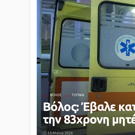
ΒΌΛΟΣ
ΤΟΠΙΚΆ
Βόλος: Έβαλε κα
την 83χρονη μητ
15 Μαΐου 2026