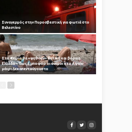
Συναγερμός στην Πυροσβεστική για φωτιά στο
Βελεστίνο
Στα 40άρια θα «ψηθούν» δυτική και βόρεια
Ελλάδα – Έως 8 μποφόρ οι άνεμοι στο Αιγαίο
μέχρι Δεκαπενταύγουστο