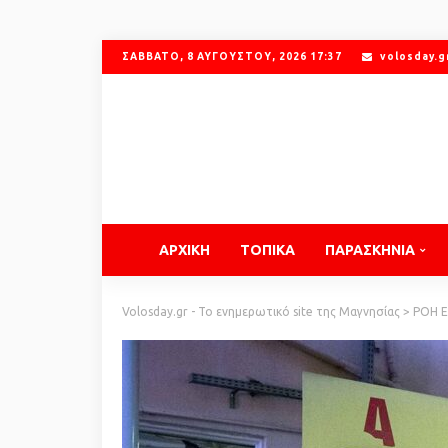
ΣΆΒΒΑΤΟ, 8 ΑΥΓΟΎΣΤΟΥ, 2026 17:37
volosday.
ΑΡΧΙΚΗ
ΤΟΠΙΚΑ
ΠΑΡΑΣΚΗΝΙΑ
Volosday.gr - Το ενημερωτικό site της Μαγνησίας
>
ΡΟΗ 