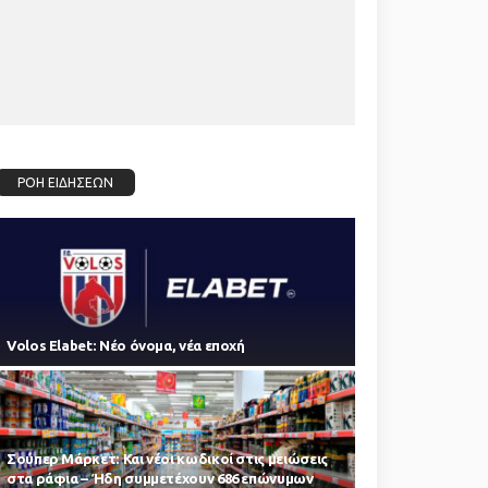
ΡΟΗ ΕΙΔΗΣΕΩΝ
Volos Elabet: Νέο όνομα, νέα εποχή
Σούπερ Μάρκετ: Και νέοι κωδικοί στις μειώσεις
στα ράφια – Ήδη συμμετέχουν 686 επώνυμων