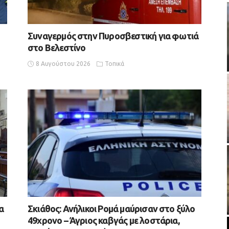
Συναγερμός στην Πυροσβεστική για φωτιά
στο Βελεστίνο
8 Αυγούστου 2026
Τοπικά
α
Σκιάθος: Ανήλικοι Ρομά μαύρισαν στο ξύλο
49χρονο – Άγριος καβγάς με λοστάρια,