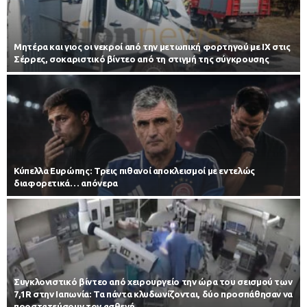
Μητέρα και γιος οι νεκροί από την μετωπική φορτηγού με ΙΧ στις
Σέρρες, σοκαριστικό βίντεο από τη στιγμή της σύγκρουσης
Κύπελλα Ευρώπης: Τρεις πιθανοί αποκλεισμοί με εντελώς
διαφορετικά… απόνερα
Συγκλονιστικό βίντεο από χειρουργείο την ώρα του σεισμού των
7,1R στην Ιαπωνία: Τα πάντα κλυδωνίζονται, δύο προσπάθησαν να
προστατεύσουν τον ασθενή