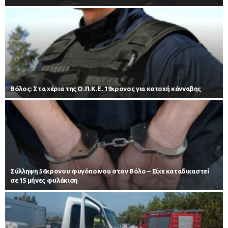
Βόλος: Στα χέρια της Ο.Π.Κ.Ε. 19χρονος για κατοχή κάνναβης
Σύλληψη 56χρονου φυγόποινου στον Βόλο – Είχε καταδικαστεί
σε 15 μήνες φυλάκιση