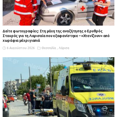
Δείτε φωτογραφίες: Στη μάχη της αναζήτησης ο Ερυθρός
Σταυρός για τη Λαρισαία που εξαφανίστηκε – «Χτενίζουν» από
χωράφια μέχρι γιαπιά
6 Αυγούστου 2026
Θεσσαλία
Λάρισα