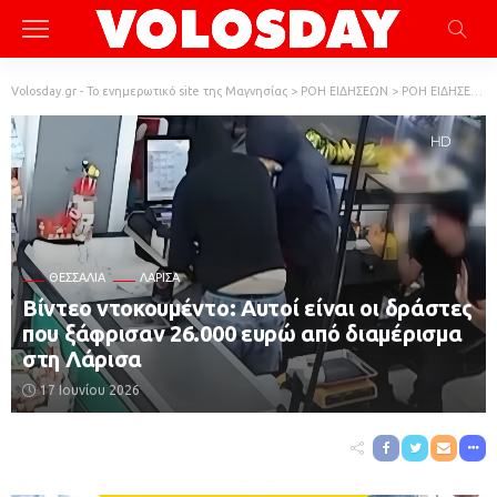
Volosday.gr - Το ενημερωτικό site της Μαγνησίας
>
ΡΟΗ ΕΙΔΗΣΕΩΝ
>
ΡΟΗ ΕΙΔΗΣΕΩΝ
ΘΕΣΣΑΛΊΑ
ΛΆΡΙΣΑ
Βίντεο ντοκουμέντο: Αυτοί είναι οι δράστες
που ξάφρισαν 26.000 ευρώ από διαμέρισμα
στη Λάρισα
17 Ιουνίου 2026