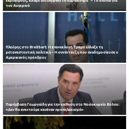
εκβιασμούς, είχαμε αντιληφθεί το παρακίνημα” – Το σχόλιο για
τον Αυγερινό
Πλεύρης στο Breitbart: Η επανεκλογή Τραμπ άλλαξε τη
μεταναστευτική πολιτική – Η συνέντευξη που αναδημοσίευσε ο
Αμερικανός πρόεδρος
Παρέμβαση Γεωργιάδη για την επίθεση στο Νοσοκομείο Βόλου:
«Δεν θα ανεχτούμε κανέναν προπηλακισμό»