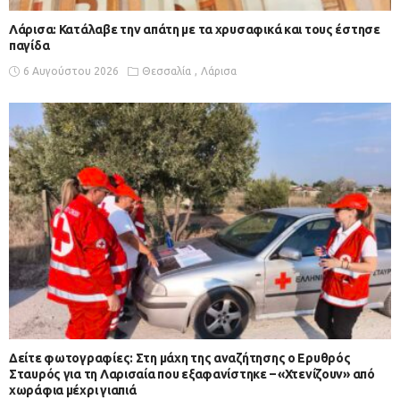
Λάρισα: Κατάλαβε την απάτη με τα χρυσαφικά και τους έστησε
παγίδα
6 Αυγούστου 2026
Θεσσαλία
Λάρισα
Δείτε φωτογραφίες: Στη μάχη της αναζήτησης ο Ερυθρός
Σταυρός για τη Λαρισαία που εξαφανίστηκε – «Χτενίζουν» από
χωράφια μέχρι γιαπιά