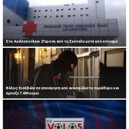
Στο Αχιλλοπούλειο 27χρονη από τη Σκόπελο μετά από ατύχημα
Βόλος: Εισέβαλε σε επιχείρηση από ανασφάλιστο παράθυρο και
άρπαξε 7.000 ευρώ