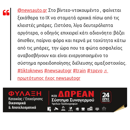
@newsauto.gr
Στο βίντεο-ντοκουμέντο , φαίνεται
ξεκάθαρα το ΙΧ να σταματά αρχικά πίσω από τις
κλειστές μπάρες. Ωστόσο, λίγα δευτερόλεπτα
αργότερα, ο οδηγός επιχειρεί κάτι αδιανόητο: βάζει
όπισθεν, παίρνει φόρα και περνά με ταχύτητα κάτω
από τις μπάρες, την ώρα που τα φώτα ασφαλείας
αναβοσβήνουν και είναι ενεργοποιημένο το
σύστημα προειδοποίησης διέλευσης αμαξοστοιχίας.
#tiktoknews
#newsautogr
#train
#τρενο
♬
πρωτότυπος ήχος newsautogr