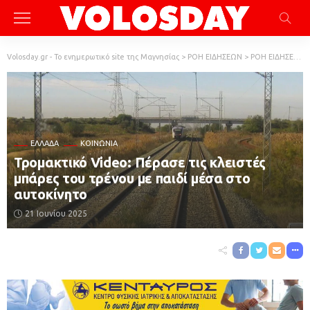
Volosday.gr - Το ενημερωτικό site της Μαγνησίας
>
ΡΟΗ ΕΙΔΗΣΕΩΝ
>
ΡΟΗ ΕΙΔΗΣΕΩΝ
ΕΛΛΆΔΑ
ΚΟΙΝΩΝΙΑ
Τρομακτικό Video: Πέρασε τις κλειστές
μπάρες του τρένου με παιδί μέσα στο
αυτοκίνητο
21 Ιουνίου 2025