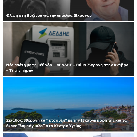
Θλίψη στη Βυζίτσα για την απώλεια 63χρονου
Νέα απάτη με τη μέθοδο…ΔΕΔΔΗΕ – Θύμα 75χρονη στην Ανάβρα
– Τί της πήραν
Σκιάθος: 39χρονη τα ” έτσουξε” με την 15χρονη κόρη της και τα
έκανε “λαμπόγυαλο” στο Κέντρο Υγείας