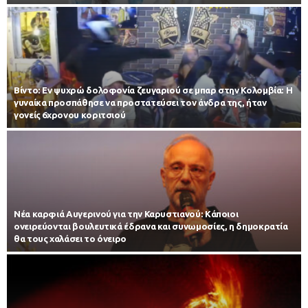
Βίντο: Εν ψυχρώ δολοφονία ζευγαριού σε μπαρ στην Κολομβία: Η
γυναίκα προσπάθησε να προστατεύσει τον άνδρα της, ήταν
γονείς 6χρονου κοριτσιού
Νέα καρφιά Αυγερινού για την Καρυστιανού: Kάποιοι
ονειρεύονται βουλευτικά έδρανα και συνωμοσίες, η δημοκρατία
θα τους χαλάσει το όνειρο