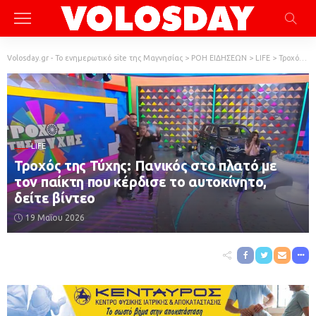
Volosday.gr - Το ενημερωτικό site της Μαγνησίας
>
ΡΟΗ ΕΙΔΗΣΕΩΝ
>
LIFE
>
Τροχός της Τύχης: Πανικός στο πλατό με τον παίκτη που κέρδισε το αυτοκίνητο, δείτε βίντεο
LIFE
Τροχός της Τύχης: Πανικός στο πλατό με
τον παίκτη που κέρδισε το αυτοκίνητο,
δείτε βίντεο
19 Μαΐου 2026