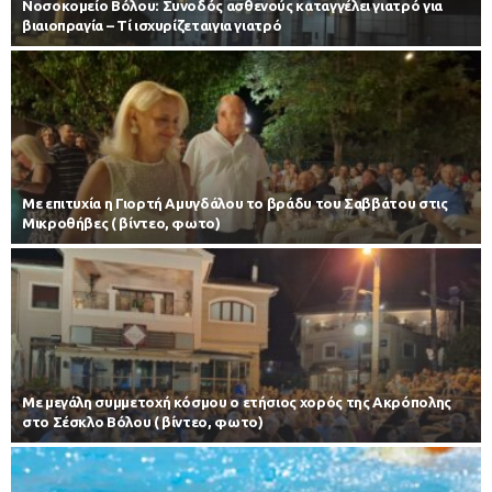
Νοσοκομείο Βόλου: Συνοδός ασθενούς καταγγέλει γιατρό για
βιαιοπραγία – Τί ισχυρίζεταιγια γιατρό
Με επιτυχία η Γιορτή Αμυγδάλου το βράδυ του Σαββάτου στις
Μικροθήβες ( βίντεο, φωτο)
Με μεγάλη συμμετοχή κόσμου ο ετήσιος χορός της Ακρόπολης
στο Σέσκλο Βόλου ( βίντεο, φωτο)