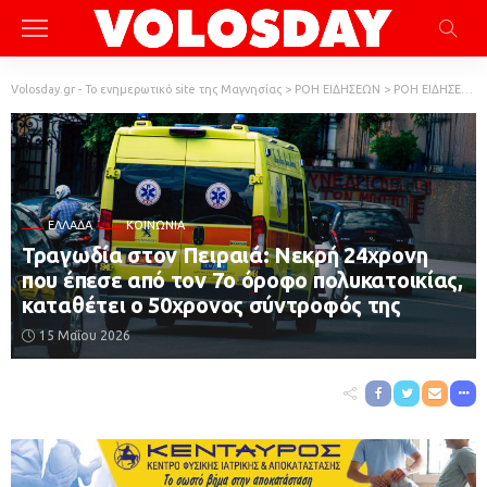
Volosday.gr - Το ενημερωτικό site της Μαγνησίας
>
ΡΟΗ ΕΙΔΗΣΕΩΝ
>
ΡΟΗ ΕΙΔΗΣΕΩΝ
ΕΛΛΆΔΑ
ΚΟΙΝΩΝΙΑ
Τραγωδία στον Πειραιά: Νεκρή 24χρονη
που έπεσε από τον 7ο όροφο πολυκατοικίας,
καταθέτει ο 50χρονος σύντροφός της
15 Μαΐου 2026