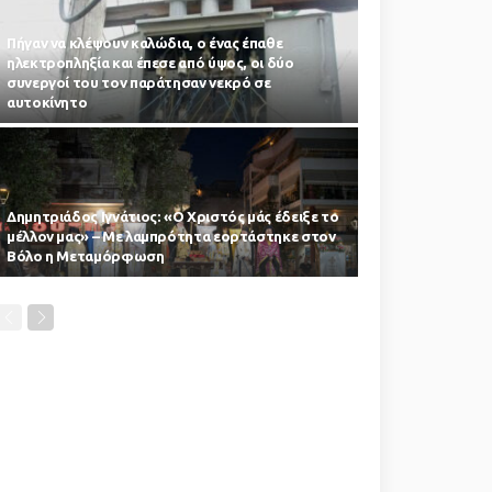
Πήγαν να κλέψουν καλώδια, ο ένας έπαθε
ηλεκτροπληξία και έπεσε από ύψος, οι δύο
συνεργοί του τον παράτησαν νεκρό σε
αυτοκίνητο
Δημητριάδος Ιγνάτιος: «Ο Χριστός μάς έδειξε το
μέλλον μας» – Με λαμπρότητα εορτάστηκε στον
Βόλο η Μεταμόρφωση