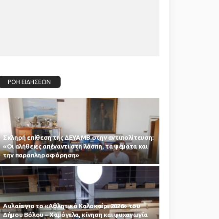
ΡΟΗ ΕΙΔΗΣΕΩΝ
Σκληρή επίθεση της ΔΕΥΑΜΒ στην αντιπολίτευση:
«Οι αλήθειες απέναντι στη λάσπη, τα ψέματα και
την παραπληροφόρηση»
Αυλαία για το «Αθλητικό Καλοκαίρι 2026» του
Δήμου Βόλου – Χαμόγελα, κίνηση και ψυχαγωγία