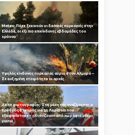
Meteo: Πότε ξεκινούν οι δασικές πυρκαγιές στην
Ελλάδα, οι έξι πιο επικίνδυνες εβδομάδες του
χρόνου
Υψηλός κίνδυνος πυρκαγιάς αύριο στον Αλμυρό –
Σε αυξημένη ετοιμότητα οι αρχές
Δείτε φωτογραφίες: Στη μάχη της αναζήτησης ο
Ερυθρός Σταυρός για τη Λαρισαία που
εξαφανίστηκε – «Χτενίζουν» από χωράφια μέχρι
γιαπιά