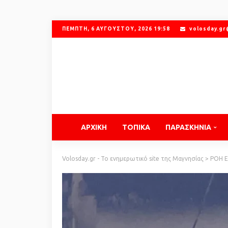
ΠΈΜΠΤΗ, 6 ΑΥΓΟΎΣΤΟΥ, 2026 19:58
volosday.g
ΑΡΧΙΚΗ
ΤΟΠΙΚΑ
ΠΑΡΑΣΚΗΝΙΑ
Volosday.gr - Το ενημερωτικό site της Μαγνησίας
>
ΡΟΗ 