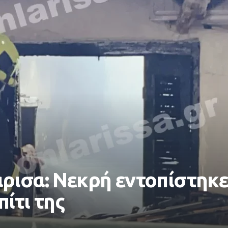
ρισα: Νεκρή εντοπίστηκε
ίτι της