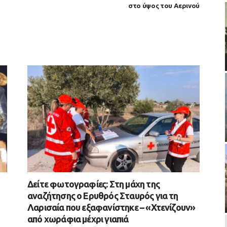
στο ύψος του Αερινού
Δείτε φωτογραφίες: Στη μάχη της
αναζήτησης ο Ερυθρός Σταυρός για τη
Λαρισαία που εξαφανίστηκε – «Χτενίζουν»
από χωράφια μέχρι γιαπιά