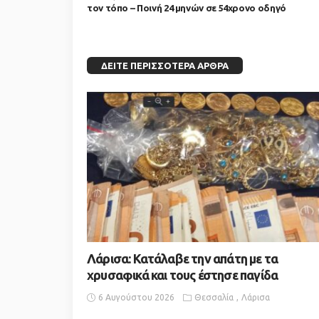
τον τόπο – Ποινή 24 μηνών σε 54χρονο οδηγό
ΔΕΊΤΕ ΠΕΡΙΣΣΌΤΕΡΑ ΆΡΘΡΑ
Λάρισα: Κατάλαβε την απάτη με τα
χρυσαφικά και τους έστησε παγίδα
6 Αυγούστου 2026
Θεσσαλία
Λάρισα