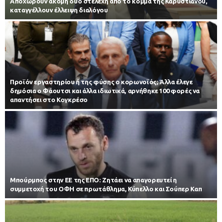
Αποχωρούν ακόμη δύο στελέχη από το κόμμα της Καρυστιανού,
καταγγέλλουν έλλειψη διαλόγου
Προϊόν εργαστηρίου ή της φύσης ο κορωνοϊός; Άλλα έλεγε
δημόσια ο Φάουτσι και άλλα ιδιωτικά, αρνήθηκε 100 φορές να
απαντήσει στο Κογκρέσο
Μπούρμπος στην ΕΕ της ΕΠΟ: Ζητάει να απαγορευτεί η
συμμετοχή του ΟΦΗ σε πρωτάθλημα, Κύπελλο και Σούπερ Καπ