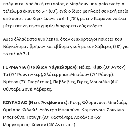
πράγματα. Από δική του ασίστ, ο Μπράουν με ωραίο εναέριο
τελείωμα έκανε το 5-1 (68’), ενώ ο ίδιος με πλασέ σε κενή εστία
από ασίστ του Κίμιχ έκανε το 6-1 (78’), με την Γερμανία να έχει
μέχρι εκείνη τη στιγμή έξι διαφορετικούς σκόρερ.
Αυτό άλλαξε στο 88ο λεπτό, όταν οι αχόρταγοι παίκτες του
Νάγκελσμαν βρήκαν και έβδομο γκολ με τον Χάβερτς (88’) για
το τελικό 7-1.
ΓΕΡΜΑΝΙΑ (Γιούλιαν Νάγκελσμαν):
Νόιερ, Κίμιχ (83’ Άντον),
Τα (73’ Ρούντιγκερ), Σλότερμπεκ, Μπράουν (73’ Ράουμ),
Νμέτσα (73’ Γκορέτσκα), Πάβλοβιτς, Βιρτς, Μουσιάλα (64’
Ούνταβ), Σανέ, Χάβερτς.
ΚΟΥΡΑΣΑΟ (Ντικ Άντβοκαατ):
Ρουμ, Φλοράνους, Μπαζούρ,
Ομπίσπο, Φόνβιλ, Λεάντρο Μπακούνα, Κομενένσια, Ζουνίνιο
Μπακούνα, Τσονγκ (83’ Καστάνερ), Λοκάντια (65’
Μαργκαρίτα), Χάνσεν (46’ Αντονίσε).