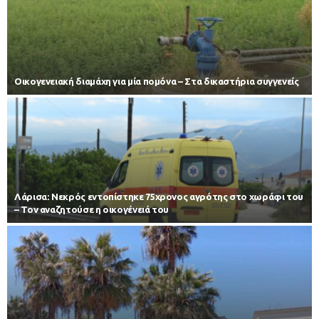
Οικογενειακή διαμάχη για μία πομόνα – Στα δικαστήρια συγγενείς
Λάρισα: Νεκρός εντοπίστηκε 75χρονος αγρότης στο χωράφι του
– Toν αναζητούσε η οικογένειά του