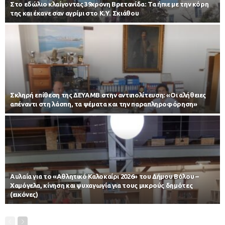
Στο εδώλιο κλαίγοντας 39χρονη Βρετανίδα: Τα ήπιε με την κόρη
της και έκανε σαν αγρίμι στο Κ.Υ. Σκιάθου
Σκληρή επίθεση της ΔΕΥΑΜΒ στην αντιπολίτευση: «Οι αλήθειες
απέναντι στη λάσπη, τα ψέματα και την παραπληροφόρηση»
Αυλαία για το «Αθλητικό Καλοκαίρι 2026» του Δήμου Βόλου –
Χαμόγελα, κίνηση και ψυχαγωγία για τους μικρούς δημότες
(εικόνες)