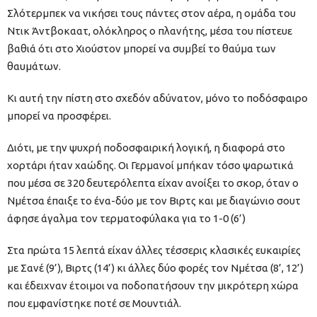
Σλότερμπεκ να νικήσει τους πάντες στον αέρα, η ομάδα του
Ντικ Άντβοκαατ, ολόκληρος ο πλανήτης, μέσα του πίστευε
βαθιά ότι στο Χιούστον μπορεί να συμβεί το θαύμα των
θαυμάτων.
Κι αυτή την πίστη στο σχεδόν αδύνατον, μόνο το ποδόσφαιρο
μπορεί να προσφέρει.
Διότι, με την ψυχρή ποδοσφαιρική λογική, η διαφορά στο
χορτάρι ήταν χαώδης. Οι Γερμανοί μπήκαν τόσο ψαρωτικά
που μέσα σε 320 δευτερόλεπτα είχαν ανοίξει το σκορ, όταν ο
Νμέτσα έπαιξε το ένα-δύο με τον Βιρτς και με διαγώνιο σουτ
άφησε άγαλμα τον τερματοφύλακα για το 1-0 (6’)
Στα πρώτα 15 λεπτά είχαν άλλες τέσσερις κλασικές ευκαιρίες
με Σανέ (9’), Βιρτς (14’) κι άλλες δύο φορές τον Νμέτσα (8’, 12’)
και έδειχναν έτοιμοι να ποδοπατήσουν την μικρότερη χώρα
που εμφανίστηκε ποτέ σε Μουντιάλ.