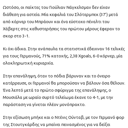
Ωστόσο, οι παίκτες του Γιούλιαν Νάγκελσμαν δεν είχαν
διάθεση για αστεία. Μία κεφαλιά του Σλότερμπεκ (37’) μετά
από κόρνερ του Μπράουν και ένα εύστοχο πέναλτι του
Χάβερτς στις καθυστερήσεις του πρώτου μέρους έφεραν το
σκορ στο 3-1.
Κι όχι άδικα. Στην ανάπαυλα τα στατιστικά έδειχναν 16 τελικές
για τους Γερμανούς, 71% κατοχής, 2,38 Xgoals, 6-0 κόρνερ, μία
ολοκληρωτική κυριαρχία.
Στην επανάληψη, όταν το πόδια βάρυναν και το όνειρο
κατέρρευσε, οι Γερμανοί θα μπορούσαν να βάλουν όσα θέλουν.
Ένα λεπτό μετά το πρώτο σφύριγμα της επανάληψης, ο
Μουσιάλα με ωραίο συρτό τελείωμα έκανε το 4-1, με την
παράσταση να γίνεται πλέον μονόπρακτο.
Στην εξίσωση μπήκε και ο Ντένις Ούνταβ, με τον Γερμανό φορ
της Στουτγκάρδης να μπαίνει πεινασμένος για να δείξει