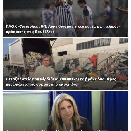
ΠΑΟΚ – Άντερλεχτ 0-1: Αιφνιδιασμός, ήττα και τώρα «τελικός»
πρόκρισης στις Βρυξέλλες
Πέταξε λαχείο που κέρδιζε €1.000.000 και το βρήκε δυο μέρες
μετά ψάχνοντας σορούς από σκουπίδια