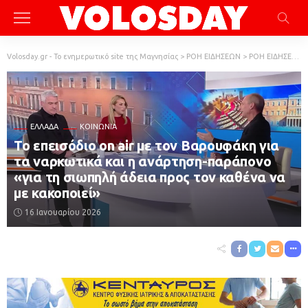
Volosday.gr - Το ενημερωτικό site της Μαγνησίας
>
ΡΟΗ ΕΙΔΗΣΕΩΝ
>
ΡΟΗ ΕΙΔΗΣΕΩΝ
ΕΛΛΆΔΑ
ΚΟΙΝΩΝΙΑ
Το επεισόδιο on air με τον Βαρουφάκη για
τα ναρκωτικά και η ανάρτηση-παράπονο
«για τη σιωπηλή άδεια προς τον καθένα να
με κακοποιεί»
16 Ιανουαρίου 2026