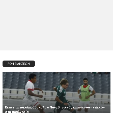
ΡΟΗ ΕΙΔΗΣΕΩΝ
Εκανε τα εύκολα, δύσκολα ο Παναθηναϊκός και πάει για «τελικό»
στη Βουλγαρία!