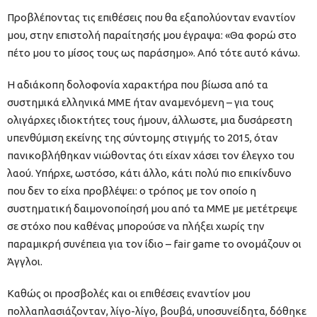
Προβλέποντας τις επιθέσεις που θα εξαπολύονταν εναντίον
μου, στην επιστολή παραίτησής μου έγραψα: «Θα φορώ στο
πέτο μου το μίσος τους ως παράσημο». Από τότε αυτό κάνω.
Η αδιάκοπη δολοφονία χαρακτήρα που βίωσα από τα
συστημικά ελληνικά ΜΜΕ ήταν αναμενόμενη – για τους
ολιγάρχες ιδιοκτήτες τους ήμουν, άλλωστε, μια δυσάρεστη
υπενθύμιση εκείνης της σύντομης στιγμής το 2015, όταν
πανικοβλήθηκαν νιώθοντας ότι είχαν χάσει τον έλεγχο του
λαού. Υπήρχε, ωστόσο, κάτι άλλο, κάτι πολύ πιο επικίνδυνο
που δεν το είχα προβλέψει: ο τρόπος με τον οποίο η
συστηματική δαιμονοποίησή μου από τα ΜΜΕ με μετέτρεψε
σε στόχο που καθένας μπορούσε να πλήξει χωρίς την
παραμικρή συνέπεια για τον ίδιο – fair game το ονομάζουν οι
Άγγλοι.
Καθώς οι προσβολές και οι επιθέσεις εναντίον μου
πολλαπλασιάζονταν, λίγο-λίγο, βουβά, υποσυνείδητα, δόθηκε