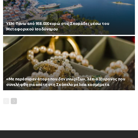
ΥΕΝ: Πάνω από 958.000 ευρώ στις Σποράδες μέσω του
Μεταφορικού Ισοδύναμου
«Με παρέσυραν άτομα που δεν γνωρίζω», λέει ο 33χρονος που
συνελήφθη για απάτη στη Σκόπελο με λεία κοσμήματα