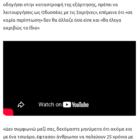
οδηγήσει στην καταστροφή της εξάρτησης, πρέπει να
λειτουργήσεις ως Οδυσσέας με τις Σειρήνες», επέμεινε ότι «σε
καμία περίπτωση» δεν θα άλλαζε όσα είπε και «θα έλεγα
ακριβώς τα ίδια».
«Δεν συμφωνώ μαζί σας, δεχόμαστε μηνύματα ότι ακόμα και
με ένα τσιγάρο, έφτασαν άνθρωποι να παλεύουν 25 χρόνια με