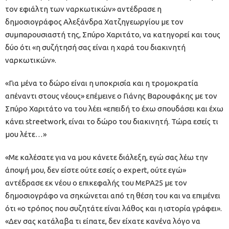
τον εφιάλτη των ναρκωτικών» αντέδρασε η
δημοσιογράφος Αλεξάνδρα Χατζηγεωργίου με τον
συμπαρουσιαστή της, Σπύρο Χαριτάτο, να κατηγορεί και τους
δύο ότι «η συζήτησή σας είναι η χαρά του διακινητή
ναρκωτικών».
«Για μένα το δώρο είναι η υποκρισία και η τρομοκρατία
απέναντι στους νέους» επέμεινε ο Γιάνης Βαρουφάκης με τον
Σπύρο Χαριτάτο να του λέει «επειδή το έχω σπουδάσει και έχω
κάνει streetwork, είναι το δώρο του διακινητή. Τώρα εσείς τι
μου λέτε…»
«Με καλέσατε για να μου κάνετε διάλεξη, εγώ σας λέω την
άποψή μου, δεν είστε ούτε εσείς ο expert, ούτε εγώ»
αντέδρασε εκ νέου ο επικεφαλής του ΜεΡΑ25 με τον
δημοσιογράφο να σηκώνεται από τη θέση του και να επιμένει
ότι «ο τρόπος που συζητάτε είναι λάθος και η ιστορία γράφει».
«Δεν σας κατάλαβα τι είπατε, δεν είχατε κανένα λόγο να