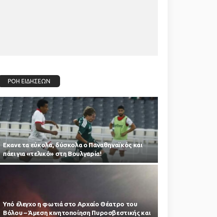
ΡΟΗ ΕΙΔΗΣΕΩΝ
Εκανε τα εύκολα, δύσκολα ο Παναθηναϊκός και
πάει για «τελικό» στη Βουλγαρία!
Υπό έλεγχο η φωτιά στο Αρχαίο Θέατρο του
Βόλου – Άμεση κινητοποίηση Πυροσβεστικής και