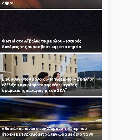
Δήμου
Φωτιά στα Αϊβαλιώτικα Βόλου – Ισχυρές
δυνάμεις της πυροσβεστικής στο σημείο
Εφθασαν στον Βόλο οι «Μπλε Ωρες» – Σε πλήρη
εξέλιξη τα γυρίσματα της νέας μεγάλης
δραματικής παραγωγής του ΣΚΑΪ
«Βαριά καμπάνα» στον 27χρονο τράπερ που
έτρεχε με 182 χιλιόμετρα την ώρα με όριο τα 80