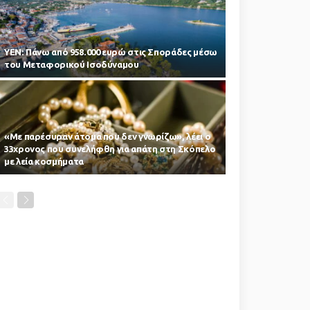
ΥΕΝ: Πάνω από 958.000 ευρώ στις Σποράδες μέσω
του Μεταφορικού Ισοδύναμου
«Με παρέσυραν άτομα που δεν γνωρίζω», λέει ο
33χρονος που συνελήφθη για απάτη στη Σκόπελο
με λεία κοσμήματα