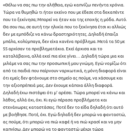
«Θέλω να σας πω την αλήθεια, εγώ καπνίζω πενήντα χρόνια.
Τώρα να θυμηθώ τι ήταν εκείνο που με έδεσε στα δεκαπέντε
που το ξεκίνησα; Μπορεί να ήταν και της εποχής η μόδα. Αυτό.
Θα σου πω, σε αυτή την ηλικία που το ξεκίνησα έτσι κι αλλιώς
δεν με εμπόδιζε να κάνω δραστηριότητες. Δηλαδή έπαιζα
μπάλα, κολύμπαγα, δεν είχα κανένα πρόβλημα. Μετά τα 50 με
55 αρχίσαν τα προβληματάκια. Εκεί άρχισα και το
καταλάβαινα, αλλά εκεί πια είχε γίνει… Δηλαδή τώρα μια και
μιλάμε να σας πω την προσωπική μου γνώμη. Εγώ νομίζω ότι
από τα παιδιά που παίρνουν ναρκωτικά, η μόνη διαφορά είναι
ότι εμείς δεν φτάνουμε στο σημείο ας πούμε, να χάσουμε και
την αξιοπρέπειά μας. Δεν έχουμε κάποια άλλη διαφορά.
Δηλαδή έχω πιστέψει ότι μ’ αρέσει. Τώρα μπορεί να κάνω και
λάθος, αλλά όχι, όχι. Κι εγώ πέρασα προβλήματα και
στενάχωρες καταστάσεις. Ποτέ δεν το είδα δηλαδή ότι αυτό
με βοήθησε. Ποτέ, όχι. Εγώ δηλαδή δεν μπορώ να φανταστώ,
ας πούμε, ότι μπορώ να πιώ καφέ ή να πιώ κρασί και να μην
καπνίσω. Δεν μπορώ να το φανταστώ μέχρι τώρα