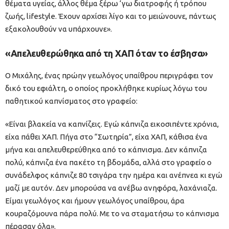
θέματα υγείας, άλλος θέμα ξέρω ‘γω διατροφής ή τρόπου
ζωής, lifestyle. Έχουν αρχίσει λίγο και το μειώνουνε, πάντως
εξακολουθούν να υπάρχουνε».
«Απελευθερώθηκα από τη ΧΑΠ όταν το έσβησα»
Ο Μιχάλης, ένας πρώην γεωλόγος υπαίθρου περιγράφει τον
δικό του εφιάλτη, ο οποίος προκλήθηκε κυρίως λόγω του
παθητικού καπνίσματος στο γραφείο:
«Είναι βλακεία να καπνίζεις. Εγώ κάπνιζα εικοσιπέντε χρόνια,
είχα πάθει ΧΑΠ. Πήγα στο “Σωτηρία”, είχα ΧΑΠ, κάθισα ένα
μήνα και απελευθερεύθηκα από το κάπνισμα. Δεν κάπνιζα
πολύ, κάπνιζα ένα πακέτο τη βδομάδα, αλλά στο γραφείο ο
συνάδελφος κάπνιζε 80 τσιγάρα την ημέρα και ανέπνεα κι εγώ
μαζί με αυτόν. Δεν μπορούσα να ανέβω ανηφόρα, λαχάνιαζα.
Είμαι γεωλόγος και ήμουν γεωλόγος υπαίθρου, άρα
κουραζόμουνα πάρα πολύ. Με το να σταματήσω το κάπνισμα
πέρασαν όλα».