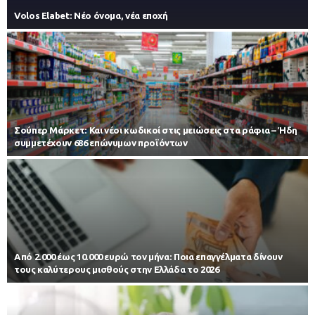
Volos Elabet: Νέο όνομα, νέα εποχή
Σούπερ Μάρκετ: Και νέοι κωδικοί στις μειώσεις στα ράφια – Ήδη
συμμετέχουν 686 επώνυμων προϊόντων
Από 2.000 έως 10.000 ευρώ τον μήνα: Ποια επαγγέλματα δίνουν
τους καλύτερους μισθούς στην Ελλάδα το 2026