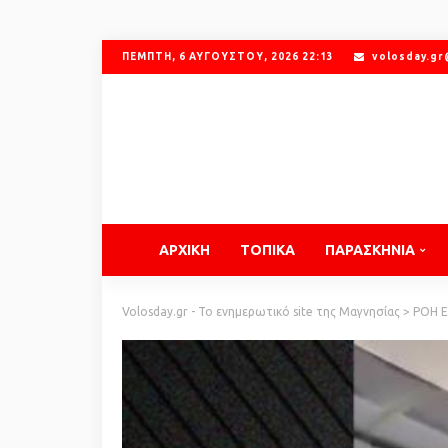
ΠΈΜΠΤΗ, 6 ΑΥΓΟΎΣΤΟΥ, 2026 22:13
volosday.g
ΑΡΧΙΚΗ
ΤΟΠΙΚΑ
ΠΑΡΑΣΚΗΝΙΑ
Volosday.gr - Το ενημερωτικό site της Μαγνησίας
>
ΡΟΗ 