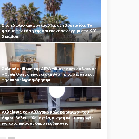
Στο εδώλιο κλαίγοντας 39χρονη Βρετανίδα: Τα
ήπιε με την κόρη της και έκανε σαν αγρίμι στο Κ.Υ.
Σκιάθου
Σκληρή επίθεση της ΔΕΥΑΜΒ στην αντιπολίτευση:
«Οι αλήθειες απέναντι στη λάσπη, τα ψέματα και
την παραπληροφόρηση»
Αυλαία για το «Αθλητικό Καλοκαίρι 2026» του
Δήμου Βόλου – Χαμόγελα, κίνηση και ψυχαγωγία
για τους μικρούς δημότες (εικόνες)