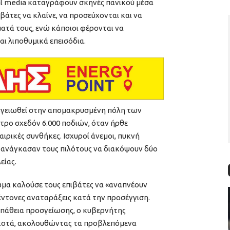
al media καταγράφουν σκηνές πανικού μέσα
ιβάτες να κλαίνε, να προσεύχονται και να
ατά τους, ενώ κάποιοι φέρονται να
αι λιποθυμικά επεισόδια.
σγειωθεί στην απομακρυσμένη πόλη των
τρο σχεδόν 6.000 ποδιών, όταν ήρθε
ιρικές συνθήκες. Ισχυροί άνεμοι, πυκνή
 ανάγκασαν τους πιλότους να διακόψουν δύο
είας.
μα καλούσε τους επιβάτες να «αναπνέουν
έντονες αναταράξεις κατά την προσέγγιση.
πάθεια προσγείωσης, ο κυβερνήτης
κοτά, ακολουθώντας τα προβλεπόμενα