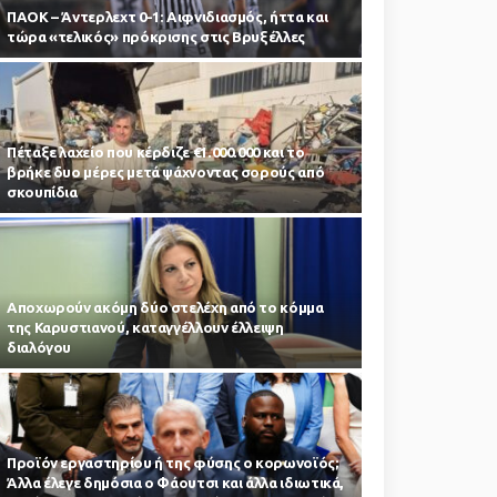
ΠΑΟΚ – Άντερλεχτ 0-1: Αιφνιδιασμός, ήττα και
τώρα «τελικός» πρόκρισης στις Βρυξέλλες
Πέταξε λαχείο που κέρδιζε €1.000.000 και το
βρήκε δυο μέρες μετά ψάχνοντας σορούς από
σκουπίδια
Αποχωρούν ακόμη δύο στελέχη από το κόμμα
της Καρυστιανού, καταγγέλλουν έλλειψη
διαλόγου
Προϊόν εργαστηρίου ή της φύσης ο κορωνοϊός;
Άλλα έλεγε δημόσια ο Φάουτσι και άλλα ιδιωτικά,