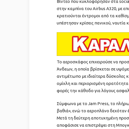
Βίντεο που κυκλοφόρησαν στα soci
στην καμπίνα του Airbus A320, με επ
κρατιούνται έντρομοι από τα καθίσμ
υπέστησαν κρίσεις πανικού, ναυτία κ
Το αεροσκάφος επιχειρούσε να προ
Άνδεων, η οποία βρίσκεται σε υψόμε
αντιμέτωπο με ιδιαίτερα δύσκολες κα
ομίχλη και περιορισμένη ορατότητα
φορές την κάθοδο για λόγους ασφαλ
Σύμφωνα με το Jam Press, το πλήρω
βαθιά», ενώ το αεροπλάνο δεχόταν 
Μετά τη δεύτερη αποτυχημένη προσ
αποφάσισε να επιστρέψει στη Μπογ