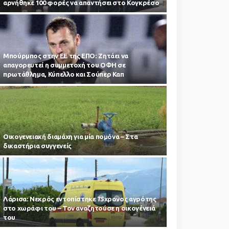
αρνήθηκε 100 φορές να απαντήσει στο Κογκρέσο
Μπούρμπος στην ΕΕ της ΕΠΟ: Ζητάει να
απαγορευτεί η συμμετοχή του ΟΦΗ σε
πρωτάθλημα, Κύπελλο και Σούπερ Καπ
Οικογενειακή διαμάχη για μία πομόνα – Στα
δικαστήρια συγγενείς
Λάρισα: Νεκρός εντοπίστηκε 75χρονος αγρότης
στο χωράφι του – Toν αναζητούσε η οικογένειά
του