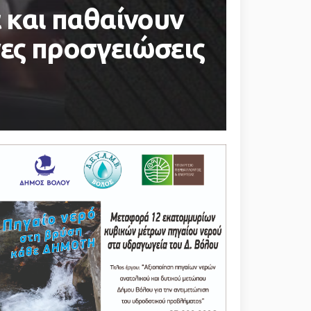
ε και παθαίνουν
νες προσγειώσεις