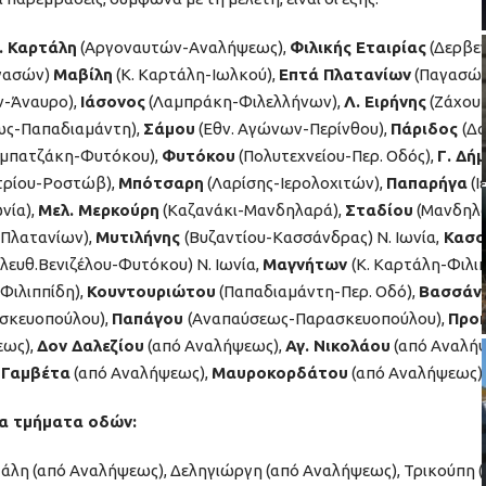
. Καρτάλη
(Αργοναυτών-Αναλήψεως),
Φιλικής Εταιρίας
(Δερβε
γασών)
Μαβίλη
(Κ. Καρτάλη-Ιωλκού),
Επτά Πλατανίων
(Παγασών
ν-Άναυρο),
Ιάσονος
(Λαμπράκη-Φιλελλήνων),
Λ. Ειρήνης
(Ζάχου
ως-Παπαδιαμάντη),
Σάμου
(Εθν. Αγώνων-Περίνθου),
Πάριδος
(Δ
μπατζάκη-Φυτόκου),
Φυτόκου
(Πολυτεχνείου-Περ. Οδός),
Γ. Δή
ητρίου-Ροστώβ),
Μπότσαρη
(Λαρίσης-Ιερολοχιτών),
Παπαρήγα
(Ι
ωνία),
Μελ. Μερκούρη
(Καζανάκι-Μανδηλαρά),
Σταδίου
(Μανδηλα
 Πλατανίων),
Μυτιλήνης
(Βυζαντίου-Κασσάνδρας) Ν. Ιωνία,
Κασσ
λευθ.Βενιζέλου-Φυτόκου) Ν. Ιωνία,
Μαγνήτων
(Κ. Καρτάλη-Φιλι
Φιλιππίδη),
Κουντουριώτου
(Παπαδιαμάντη-Περ. Οδό),
Βασσάν
σκευοπούλου),
Παπάγου
(Αναπαύσεως-Παρασκευοπούλου),
Προ
εως),
Δον Δαλεζίου
(από Αναλήψεως),
Αγ. Νικολάου
(από Αναλή
,
Γαμβέτα
(από Αναλήψεως),
Μαυροκορδάτου
(από Αναλήψεως),
α τμήματα οδών:
ρτάλη (από Αναλήψεως), Δεληγιώργη (από Αναλήψεως), Τρικούπη 