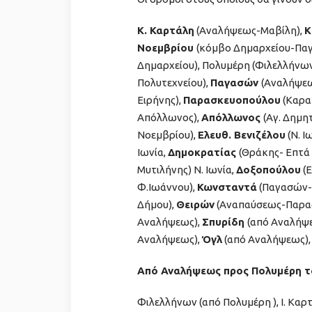
Κ. Καρτάλη
(Αναλήψεως-Μαβίλη),
Κ
Νοεμβρίου
(κόμβο Δημαρχείου-Πα
Δημαρχείου), Πολυμέρη (Φιλελλήνω
Πολυτεχνείου),
Παγασών
(Αναλήψε
Ειρήνης),
Παρασκευοπούλου
(Καρα
Απόλλωνος),
Απόλλωνος
(Αγ. Δημ
Νοεμβρίου),
Ελευθ. Βενιζέλου
(Ν. Ι
Ιωνία,
Δημοκρατίας
(Θράκης- Επτά
Μυτιλήνης) Ν. Ιωνία,
Δοξοπούλου
(Ε
Φ.Ιωάννου),
Κωνσταντά
(Παγασών-
Δήμου),
Θειρών
(Αναπαύσεως-Παρα
Αναλήψεως),
Σπυρίδη
(από Αναλήψ
Αναλήψεως),
Όγλ
(από Αναλήψεως)
Από Αναλήψεως προς Πολυμέρη τ
Φιλελλήνων (από Πολυμέρη ), Ι. Κα