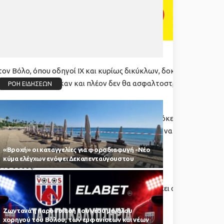
στον Βόλο, όπου οδηγοί ΙΧ και κυρίως δικύκλων, δοκιμάζουν τις…
 εργασιών, μπαλώθηκαν και πλέον δεν θα ασφαλτοστρωθούν
ΡΟΗ ΕΙΔΗΣΕΩΝ
 που έγινε για το έργο των 5 εκατ. ευρώ. Πρόκειται για την
 οποία προσέφερε έκπτωση 2% και θα αναλάβει να
«Βροχή» οι καταγγελίες για φοροδιαφυγή -Νέο
κύμα ελέγχων ενόψει Δεκαπενταύγουστου
 78 οδούς.
ι δοθεί προθεσμία έως τέλος Σεπτεμβρίου να έχει ολοκληρωθεί
ες για την αποκατάσταση των δρόμων.
Zωντανά η παρουσίαση του νέου μεγάλου
χορηγού του Βόλου, των εμφανίσεων και νέων