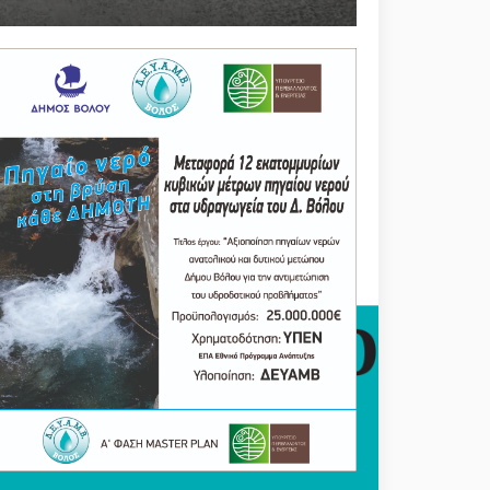
 χλμ οδικού δικτύου σε 78 οδούς