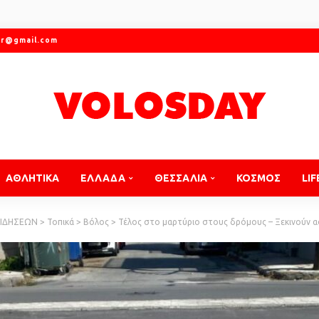
gr@gmail.com
ΑΘΛΗΤΙΚΑ
ΕΛΛΑΔΑ
ΘΕΣΣΑΛΙΑ
ΚΟΣΜΟΣ
LIF
ΕΙΔΗΣΕΩΝ
>
Τοπικά
>
Βόλος
>
Τέλος στο μαρτύριο στους δρόμους – Ξεκινούν