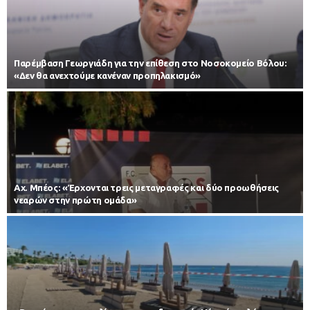
Παρέμβαση Γεωργιάδη για την επίθεση στο Νοσοκομείο Βόλου:
«Δεν θα ανεχτούμε κανέναν προπηλακισμό»
Αχ. Μπέος: «Έρχονται τρεις μεταγραφές και δύο προωθήσεις
νεαρών στην πρώτη ομάδα»