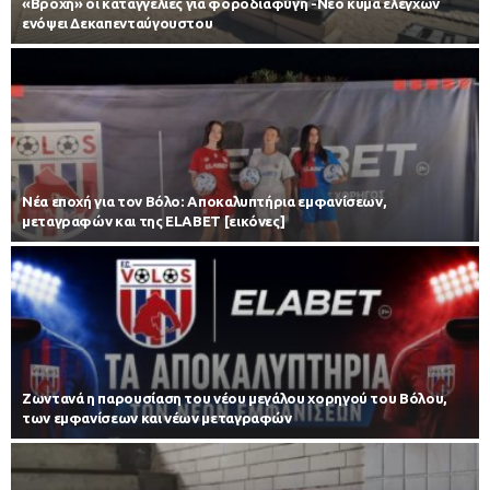
«Βροχή» οι καταγγελίες για φοροδιαφυγή -Νέο κύμα ελέγχων
ενόψει Δεκαπενταύγουστου
Νέα εποχή για τον Βόλο: Αποκαλυπτήρια εμφανίσεων,
μεταγραφών και της ELABET [εικόνες]
Zωντανά η παρουσίαση του νέου μεγάλου χορηγού του Βόλου,
των εμφανίσεων και νέων μεταγραφών