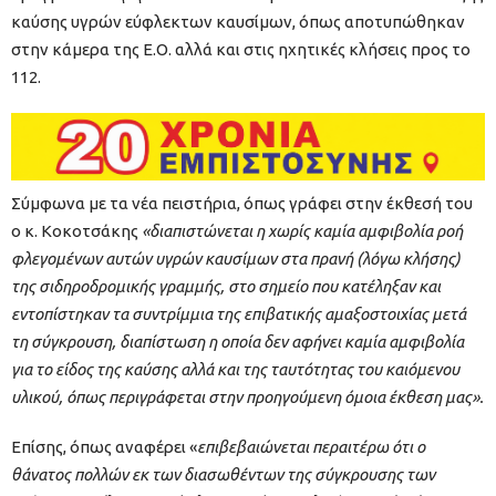
καύσης υγρών εύφλεκτων καυσίμων, όπως αποτυπώθηκαν
στην κάμερα της Ε.Ο. αλλά και στις ηχητικές κλήσεις προς το
112.
Σύμφωνα με τα νέα πειστήρια, όπως γράφει στην έκθεσή του
ο κ. Κοκοτσάκης
«διαπιστώνεται η χωρίς καμία αμφιβολία ροή
φλεγομένων αυτών υγρών καυσίμων στα πρανή (λόγω κλήσης)
της σιδηροδρομικής γραμμής, στο σημείο που κατέληξαν και
εντοπίστηκαν τα συντρίμμια της επιβατικής αμαξοστοιχίας μετά
τη σύγκρουση, διαπίστωση η οποία δεν αφήνει καμία αμφιβολία
για το είδος της καύσης αλλά και της ταυτότητας του καιόμενου
υλικού, όπως περιγράφεται στην προηγούμενη όμοια έκθεση μας».
Επίσης, όπως αναφέρει «
επιβεβαιώνεται περαιτέρω ότι ο
θάνατος πολλών εκ των διασωθέντων της σύγκρουσης των