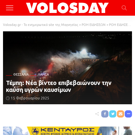
Volosday.gr - Το ενημερωτικό site της Μαγνησίας
>
ΡΟΗ ΕΙΔΗΣΕΩΝ
>
ΡΟΗ ΕΙΔΗΣΕΩΝ
ΘΕΣΣΑΛΊΑ
ΛΆΡΙΣΑ
Τέμπη: Νέα βίντεο επιβεβαιώνουν την
καύση υγρών καυσίμων
15 Φεβρουαρίου 2025