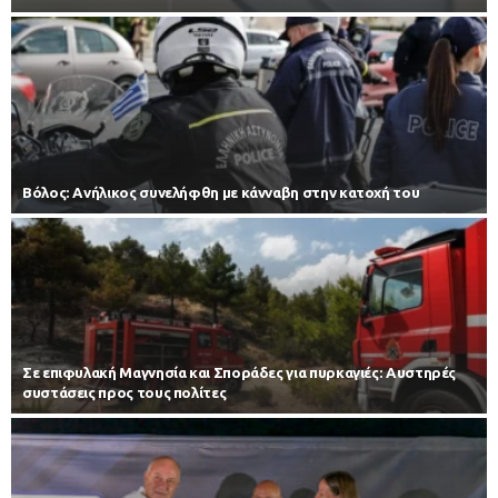
Βόλος: Ανήλικος συνελήφθη με κάνναβη στην κατοχή του
Σε επιφυλακή Μαγνησία και Σποράδες για πυρκαγιές: Αυστηρές
συστάσεις προς τους πολίτες