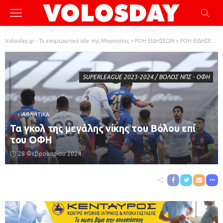
Volosday.gr - Το ενημερωτικό site της Μαγνησίας
>
ΡΟΗ ΕΙΔΗΣΕΩΝ
>
ΡΟΗ ΕΙΔΗΣΕΩΝ
SUPERLEAGUE 2023-2024 / ΒΟΛΟΣ ΝΠΣ - ΟΦΗ
ΑΘΛΗΤΙΚΆ
Τα γκολ της μεγάλης νίκης του Βόλου επί
του ΟΦΗ
28 Φεβρουαρίου 2024