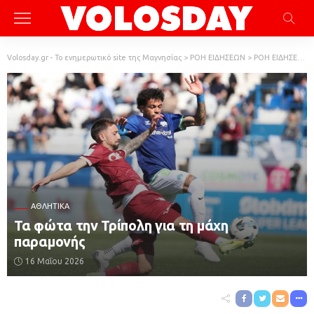
Volosday.gr - Το ενημερωτικό site της Μαγνησίας
>
ΡΟΗ ΕΙΔΗΣΕΩΝ
>
ΡΟΗ ΕΙΔΗΣΕΩΝ
ΑΘΛΗΤΙΚΆ
Τα φώτα την Τρίπολη για τη μάχη
παραμονής
16 Μαΐου 2026