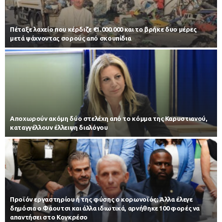
Πέταξε λαχείο που κέρδιζε €1.000.000 και το βρήκε δυο μέρες
μετά ψάχνοντας σορούς από σκουπίδια
Αποχωρούν ακόμη δύο στελέχη από το κόμμα της Καρυστιανού,
καταγγέλλουν έλλειψη διαλόγου
Προϊόν εργαστηρίου ή της φύσης ο κορωνοϊός; Άλλα έλεγε
δημόσια ο Φάουτσι και άλλα ιδιωτικά, αρνήθηκε 100 φορές να
απαντήσει στο Κογκρέσο