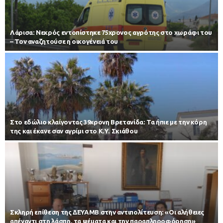
Λάρισα: Νεκρός εντοπίστηκε 75χρονος αγρότης στο χωράφι του
– Toν αναζητούσε η οικογένειά του
Στο εδώλιο κλαίγοντας 39χρονη Βρετανίδα: Τα ήπιε με την κόρη
της και έκανε σαν αγρίμι στο Κ.Υ. Σκιάθου
Σκληρή επίθεση της ΔΕΥΑΜΒ στην αντιπολίτευση: «Οι αλήθειες
απέναντι στη λάσπη, τα ψέματα και την παραπληροφόρηση»