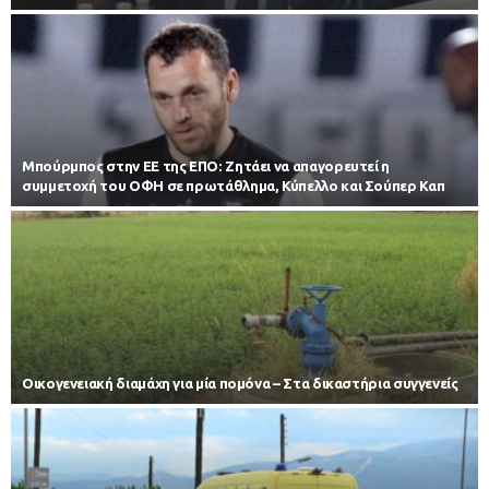
Μπούρμπος στην ΕΕ της ΕΠΟ: Ζητάει να απαγορευτεί η
συμμετοχή του ΟΦΗ σε πρωτάθλημα, Κύπελλο και Σούπερ Καπ
Οικογενειακή διαμάχη για μία πομόνα – Στα δικαστήρια συγγενείς