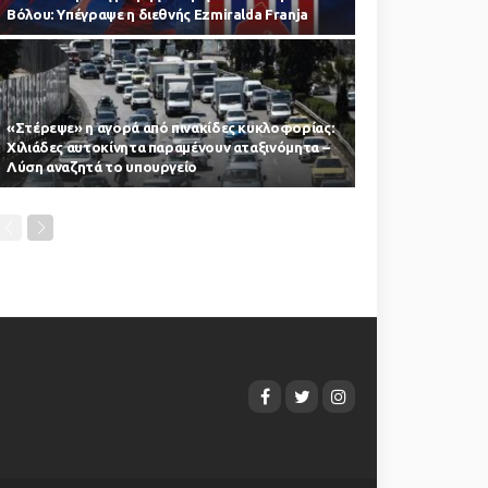
Βόλου: Υπέγραψε η διεθνής Ezmiralda Franja
«Στέρεψε» η αγορά από πινακίδες κυκλοφορίας:
Χιλιάδες αυτοκίνητα παραμένουν αταξινόμητα –
Λύση αναζητά το υπουργείο