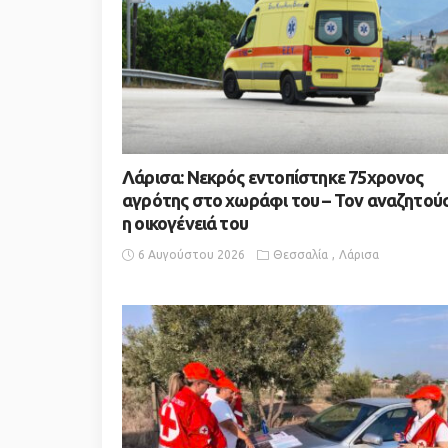
Λάρισα: Νεκρός εντοπίστηκε 75χρονος
αγρότης στο χωράφι του – Toν αναζητού
η οικογένειά του
6 Αυγούστου 2026
Θεσσαλία
Λάρισα