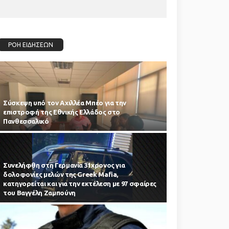
ΡΟΗ ΕΙΔΗΣΕΩΝ
Σύσκεψη υπό τον Αχιλλέα Μπέο για την
επιστροφή της Εθνικής Ελλάδος στο
Πανθεσσαλικό
Συνελήφθη στη Γερμανία 31χρονος για
δολοφονίες μελών της Greek Mafia,
κατηγορείται και για την εκτέλεση με 97 σφαίρες
του Βαγγέλη Ζαμπούνη