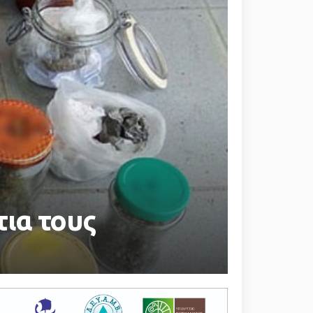
τια τους