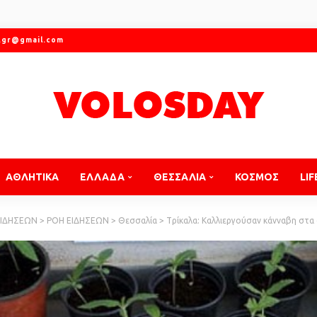
.gr@gmail.com
ΑΘΛΗΤΙΚΑ
ΕΛΛΑΔΑ
ΘΕΣΣΑΛΙΑ
ΚΟΣΜΟΣ
LIF
ΕΙΔΗΣΕΩΝ
>
ΡΟΗ ΕΙΔΗΣΕΩΝ
>
Θεσσαλία
>
Tρίκαλα: Καλλιεργούσαν κάνναβη στα 