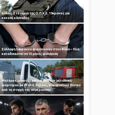
Βόλος: Στα χέρια της Ο.Π.Κ.Ε. 19χρονος για
κατοχή κάνναβης
Σύλληψη 56χρονου φυγόποινου στον Βόλο – Είχε
καταδικαστεί σε 15 μήνες φυλάκιση
Μητέρα και γιος οι νεκροί από την μετωπική
φορτηγού με ΙΧ στις Σέρρες, σοκαριστικό βίντεο
από τη στιγμή της σύγκρουσης