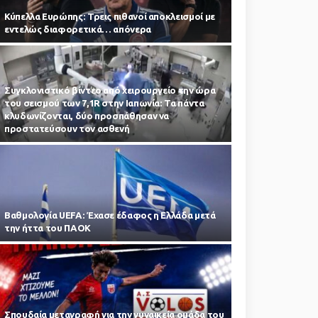
Κύπελλα Ευρώπης: Τρεις πιθανοί αποκλεισμοί με
εντελώς διαφορετικά… απόνερα
Συγκλονιστικό βίντεο από χειρουργείο την ώρα
του σεισμού των 7,1R στην Ιαπωνία: Τα πάντα
κλυδωνίζονται, δύο προσπάθησαν να
προστατεύσουν τον ασθενή
Βαθμολογία UEFA: Έχασε έδαφος η Ελλάδα μετά
την ήττα του ΠΑΟΚ
Σπουδαία μεταγραφή για την γυναικεία ομάδα του