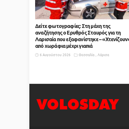
Δείτε φωτογραφίες: Στη μάχη της
αναζήτησης ο Ερυθρός Σταυρός για τη
Λαρισαία που εξαφανίστηκε – «Χτενίζουν
από χωράφια μέχρι γιαπιά
6 Αυγούστου 2026
Θεσσαλία
Λάρισα