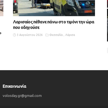
Λαρισαίος πέθανε πάνω στο τιμόνι την ώρα
που οδηγούσε
»
3 Αυγούστου 2026
Θεσσαλία
Λάρισα
Επικοινωνία
volosday.gr@gmail.com