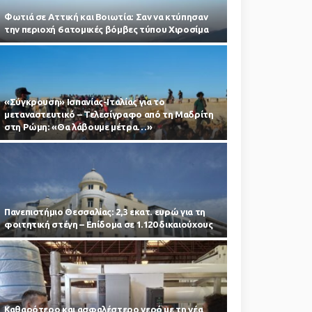
Φωτιά σε Αττική και Βοιωτία: Σαν να κτύπησαν
την περιοχή 6 ατομικές βόμβες τύπου Χιροσίμα
«Σύγκρουση» Ισπανίας-Ιταλίας για το
μεταναστευτικό – Τελεσίγραφο από τη Μαδρίτη
στη Ρώμη: «Θα λάβουμε μέτρα…»
Πανεπιστήμιο Θεσσαλίας: 2,3 εκατ. ευρώ για τη
φοιτητική στέγη – Επίδομα σε 1.120 δικαιούχους
Καθαρότερο και ασφαλέστερο νερό με τη νέα