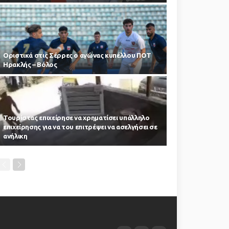
Οριστικά στις Σέρρες ο αγώνας κυπέλλου ΠΟΤ
Ηρακλής – Βόλος
Τουρίστας επιχείρησε να χρηματίσει υπάλληλο
επιχείρησης για να του επιτρέψει να ασελγήσει σε
ανήλικη