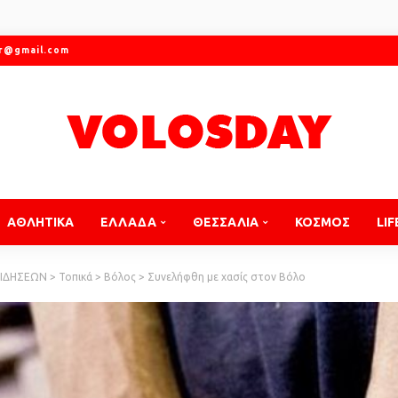
gr@gmail.com
ΑΘΛΗΤΙΚΑ
ΕΛΛΑΔΑ
ΘΕΣΣΑΛΙΑ
ΚΟΣΜΟΣ
LIF
ΕΙΔΗΣΕΩΝ
>
Τοπικά
>
Βόλος
>
Συνελήφθη με χασίς στον Βόλο