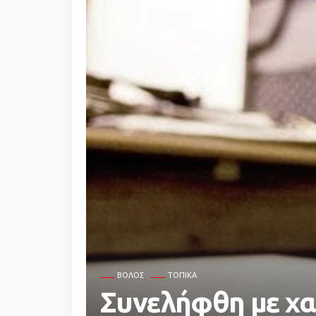
ΒΌΛΟΣ
ΤΟΠΙΚΆ
Συνελήφθη με χα