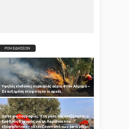
ΡΟΗ ΕΙΔΗΣΕΩΝ
Υψηλός κίνδυνος πυρκαγιάς αύριο στον Αλμυρό –
Σε αυξημένη ετοιμότητα οι αρχές
Δείτε φωτογραφίες: Στη μάχη της αναζήτησης ο
Ερυθρός Σταυρός για τη Λαρισαία που
εξαφανίστηκε – «Χτενίζουν» από χωράφια μέχρι