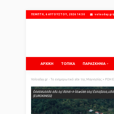
ΠΈΜΠΤΗ, 6 ΑΥΓΟΎΣΤΟΥ, 2026 14:50
volosday.g
ΑΡΧΙΚΗ
ΤΟΠΙΚΑ
ΠΑΡΑΣΚΗΝΙΑ
Volosday.gr - Το ενημερωτικό site της Μαγνησίας
>
ΡΟΗ 
Óôéãìéüôõðá áðü ôçí ðåñéï÷Þ ÌïõæÜêé óôçí Êáñäßôóá,üðïõ 
(EUROKINISSI)