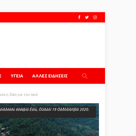
E
ΥΓΕΙΑ
ΑΛΛΕΣ ΕΙΔΗΣΕΙΣ
σα η δίκη για τον Ιανό
åóïãåéáêü êõêëþíá Éáíü, ÓÜâáôï 19 Óåðôåìâñßïõ 2020.