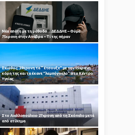
Νέα απάτη με τη μέθοδο…ΔΕΔΔΗΕ – Θύμα
75χρονη στην Ανάβρα – Τί της πήραν
Σκιάθος: 39χρονη τα ” έτσουξε” με την 15χρονη
κόρη της και τα έκανε “λαμπόγυαλο” στο Κέντρο
Υγείας
Στο Αχιλλοπούλειο 27χρονη από τη Σκόπελο μετά
από ατύχημα