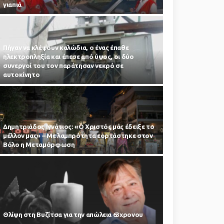
γιαπιά
Πήγαν να κλέψουν καλώδια, ο ένας έπαθε
ηλεκτροπληξία και έπεσε από ύψος, οι δύο
συνεργοί του τον παράτησαν νεκρό σε
αυτοκίνητο
Δημητριάδος Ιγνάτιος: «Ο Χριστός μάς έδειξε το
μέλλον μας» – Με λαμπρότητα εορτάστηκε στον
Βόλο η Μεταμόρφωση
Θλίψη στη Βυζίτσα για την απώλεια 63χρονου