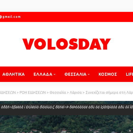
r@gmail.com
ΑΘΛΗΤΙΚΑ
ΕΛΛΑΔΑ
ΘΕΣΣΑΛΙΑ
ΚΟΣΜΟΣ
LIF
ΕΙΔΗΣΕΩΝ
>
ΡΟΗ ΕΙΔΗΣΕΩΝ
>
Θεσσαλία
>
Λάρισα
>
Συνεχίζεται σήμερα στη Λάρι
õðåñ÷åßëéóå ï ÐÜìéóïò ðïôáìüò.Ç ðåñéï÷Þ ðëÞôôåôáé áðü ôá îçìåñþìáôá áðü ôïí Ì