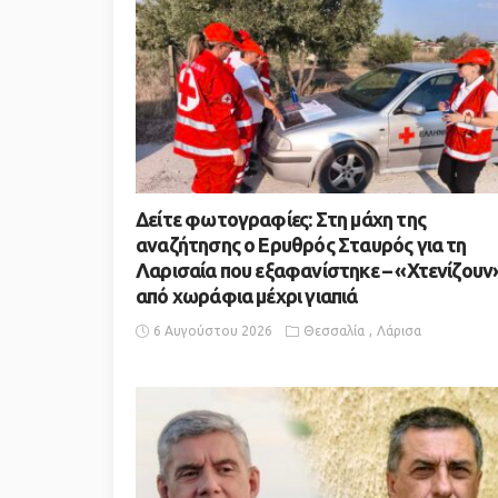
Δείτε φωτογραφίες: Στη μάχη της
αναζήτησης ο Ερυθρός Σταυρός για τη
Λαρισαία που εξαφανίστηκε – «Χτενίζουν
από χωράφια μέχρι γιαπιά
6 Αυγούστου 2026
Θεσσαλία
Λάρισα