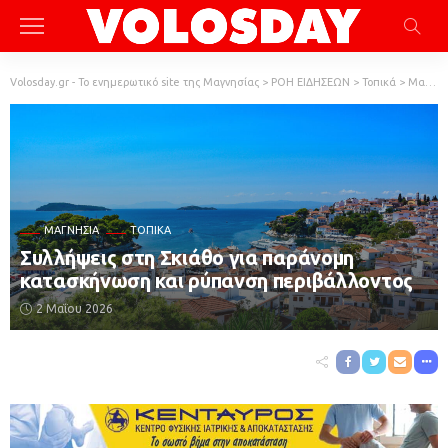
Volosday.gr - Το ενημερωτικό site της Μαγνησίας
>
ΡΟΗ ΕΙΔΗΣΕΩΝ
>
Τοπικά
>
Μαγνησία
ΜΑΓΝΗΣΊΑ
ΤΟΠΙΚΆ
Συλλήψεις στη Σκιάθο για παράνομη
κατασκήνωση και ρύπανση περιβάλλοντος
2 Μαΐου 2026