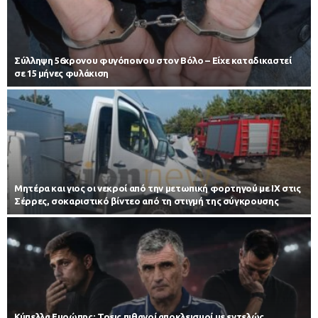
Σύλληψη 56χρονου φυγόποινου στον Βόλο – Είχε καταδικαστεί
σε 15 μήνες φυλάκιση
Μητέρα και γιος οι νεκροί από την μετωπική φορτηγού με ΙΧ στις
Σέρρες, σοκαριστικό βίντεο από τη στιγμή της σύγκρουσης
Κύπελλα Ευρώπης: Τρεις πιθανοί αποκλεισμοί με εντελώς