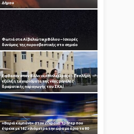
Δήμου
Φωτιά στα Αϊβαλιώτικα Βόλου – Ισχυρές
δυνάμεις της πυροσβεστικής στο σημείο
Εφθασαν στον Βόλο οι «Μπλε Ωρες» – Σε πλήρη
εξέλιξη τα γυρίσματα της νέας μεγάλης
δραματικής παραγωγής του ΣΚΑΪ
«Βαριά καμπάνα» στον 27χρονο τράπερ που
έτρεχε με 182 χιλιόμετρα την ώρα με όριο τα 80