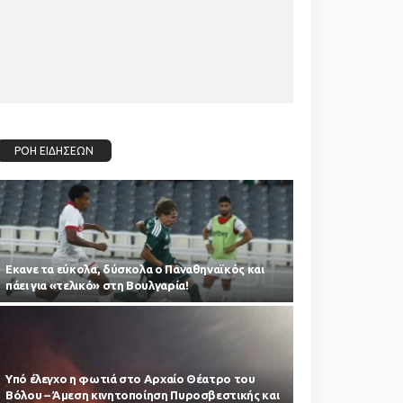
ΡΟΗ ΕΙΔΗΣΕΩΝ
Εκανε τα εύκολα, δύσκολα ο Παναθηναϊκός και
πάει για «τελικό» στη Βουλγαρία!
Υπό έλεγχο η φωτιά στο Αρχαίο Θέατρο του
Βόλου – Άμεση κινητοποίηση Πυροσβεστικής και