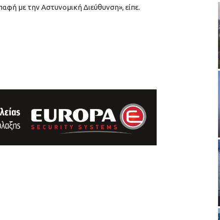
παφή με την Αστυνομική Διεύθυνση», είπε.