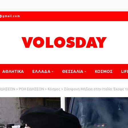
r@gmail.com
ΑΘΛΗΤΙΚΑ
ΕΛΛΑΔΑ
ΘΕΣΣΑΛΙΑ
ΚΟΣΜΟΣ
LIF
ΕΙΔΗΣΕΩΝ
>
ΡΟΗ ΕΙΔΗΣΕΩΝ
>
Κόσμος
>
Σύγχρονη Μήδεια στην Ιταλία: Έκοψε τ