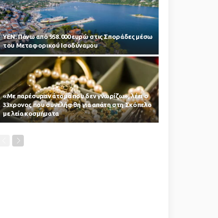
ΥΕΝ: Πάνω από 958.000 ευρώ στις Σποράδες μέσω
του Μεταφορικού Ισοδύναμου
«Με παρέσυραν άτομα που δεν γνωρίζω», λέει ο
33χρονος που συνελήφθη για απάτη στη Σκόπελο
με λεία κοσμήματα