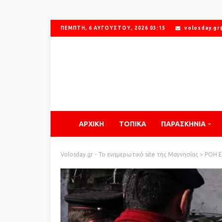
ΠΈΜΠΤΗ, 6 ΑΥΓΟΎΣΤΟΥ, 2026 03:15
volosday.g
ΑΡΧΙΚΗ
ΤΟΠΙΚΑ
ΠΑΡΑΣΚΗΝΙΑ
Volosday.gr - Το ενημερωτικό site της Μαγνησίας
>
ΡΟΗ 