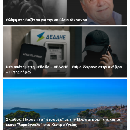
Θλίψη στη Βυζίτσα για την απώλεια 63χρονου
Νέα απάτη με τη μέθοδο…ΔΕΔΔΗΕ – Θύμα 75χρονη στην Ανάβρα
– Τί της πήραν
Σκιάθος: 39χρονη τα ” έτσουξε” με την 15χρονη κόρη της και τα
έκανε “λαμπόγυαλο” στο Κέντρο Υγείας