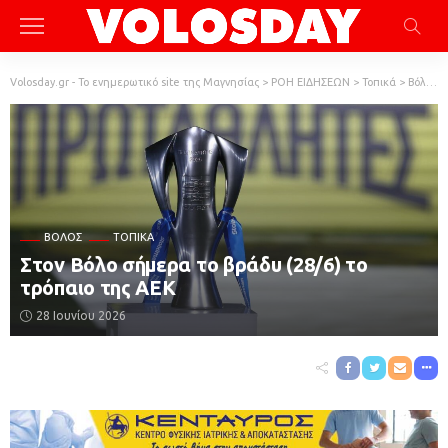
Volosday.gr - Το ενημερωτικό site της Μαγνησίας
>
ΡΟΗ ΕΙΔΗΣΕΩΝ
>
Τοπικά
>
Βόλος
ΒΌΛΟΣ
ΤΟΠΙΚΆ
Στον Βόλο σήμερα το βράδυ (28/6) το
τρόπαιο της ΑΕΚ
28 Ιουνίου 2026