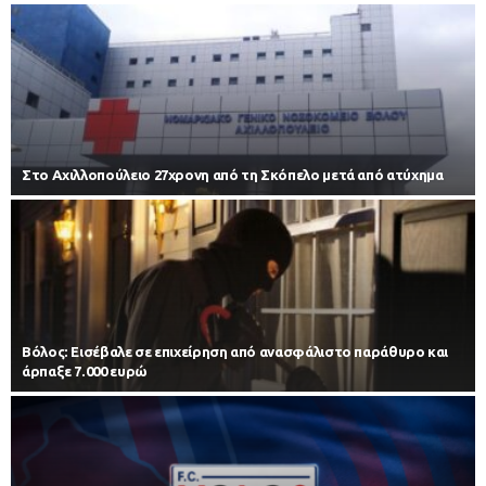
Στο Αχιλλοπούλειο 27χρονη από τη Σκόπελο μετά από ατύχημα
Βόλος: Εισέβαλε σε επιχείρηση από ανασφάλιστο παράθυρο και
άρπαξε 7.000 ευρώ