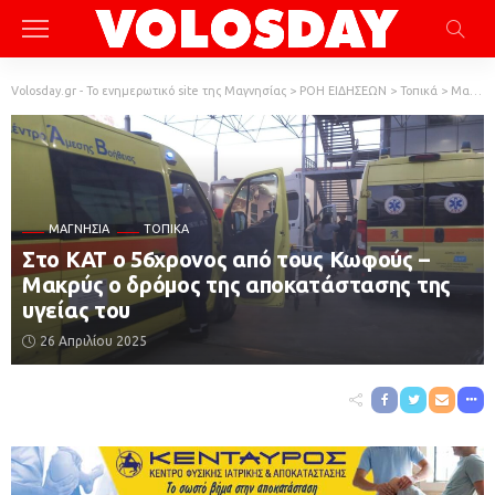
Volosday.gr - Το ενημερωτικό site της Μαγνησίας
>
ΡΟΗ ΕΙΔΗΣΕΩΝ
>
Τοπικά
>
Μαγνησία
ΜΑΓΝΗΣΊΑ
ΤΟΠΙΚΆ
Στο ΚΑΤ ο 56χρονος από τους Κωφούς –
Μακρύς ο δρόμος της αποκατάστασης της
υγείας του
26 Απριλίου 2025