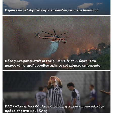
Περιπέτεια με 14χρονο χειριστή σανίδας sup στην Αλόννησο
Βόλος: Αναψαν φωτιές οι τρείς…φωτιές σε 72 ώρες– Στο
μικροσκόπιο της Πυροσβεστικής το ενδεχόμενο εμπρησμών
ΠΑΟΚ – Άντερλεχτ 0-1: Αιφνιδιασμός, ήττα και τώρα «τελικός»
πρόκρισης στις Βρυξέλλες