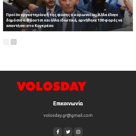
Προϊόν εργαστηρίου ή της φύσης ο κορωνοϊός; Άλλα έλεγε
δημόσια ο Φάουτσι και άλλα ιδιωτικά, αρνήθηκε 100 φορές να
απαντήσει στο Κογκρέσο
Επικοινωνία
volosday.gr@gmail.com