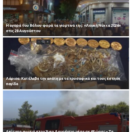
Η αγορά του Βόλου φορά τα γιορτινά της: «Λευκή Νύχτα 2026»
στις 28 Αυγούστου
Λάρισα: Κατάλαβε την απάτη με τα χρυσαφικά και τους έστησε
παγίδα
Δεύτερη φωτιά στον Άγιο Λαυρέντιο μέσα σε 48 ώρες – Τα