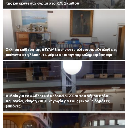
της και έκανε σαν αγρίμι στο Κ.Υ. Σκιάθου
Σκληρή επίθεση της ΔΕΥΑΜΒ στην αντιπολίτευση: «Οι αλήθειες
απέναντι στη λάσπη, τα ψέματα και την παραπληροφόρηση»
Αυλαία για το «Αθλητικό Καλοκαίρι 2026» του Δήμου Βόλου –
Χαμόγελα, κίνηση και ψυχαγωγία για τους μικρούς δημότες
(εικόνες)