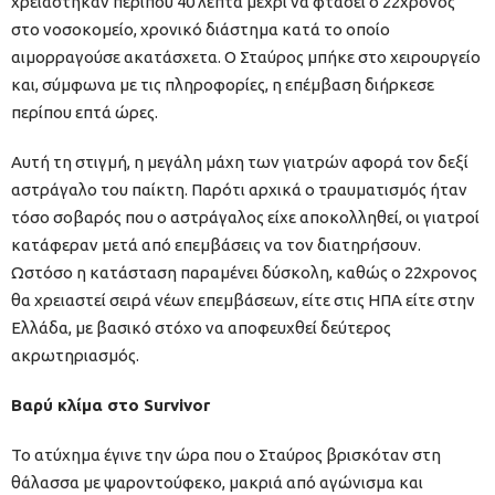
χρειάστηκαν περίπου 40 λεπτά μέχρι να φτάσει ο 22χρονος
στο νοσοκομείο, χρονικό διάστημα κατά το οποίο
αιμορραγούσε ακατάσχετα. Ο Σταύρος μπήκε στο χειρουργείο
και, σύμφωνα με τις πληροφορίες, η επέμβαση διήρκεσε
περίπου επτά ώρες.
Αυτή τη στιγμή, η μεγάλη μάχη των γιατρών αφορά τον δεξί
αστράγαλο του παίκτη. Παρότι αρχικά ο τραυματισμός ήταν
τόσο σοβαρός που ο αστράγαλος είχε αποκολληθεί, οι γιατροί
κατάφεραν μετά από επεμβάσεις να τον διατηρήσουν.
Ωστόσο η κατάσταση παραμένει δύσκολη, καθώς ο 22χρονος
θα χρειαστεί σειρά νέων επεμβάσεων, είτε στις ΗΠΑ είτε στην
Ελλάδα, με βασικό στόχο να αποφευχθεί δεύτερος
ακρωτηριασμός.
Βαρύ κλίμα στο Survivor
Το ατύχημα έγινε την ώρα που ο Σταύρος βρισκόταν στη
θάλασσα με ψαροντούφεκο, μακριά από αγώνισμα και