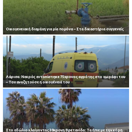
Οικογενειακή διαμάχη για μία πομόνα – Στα δικαστήρια συγγενείς
Λάρισα: Νεκρός εντοπίστηκε 75χρονος αγρότης στο χωράφι του
– Toν αναζητούσε η οικογένειά του
Στο εδώλιο κλαίγοντας 39χρονη Βρετανίδα: Τα ήπιε με την κόρη