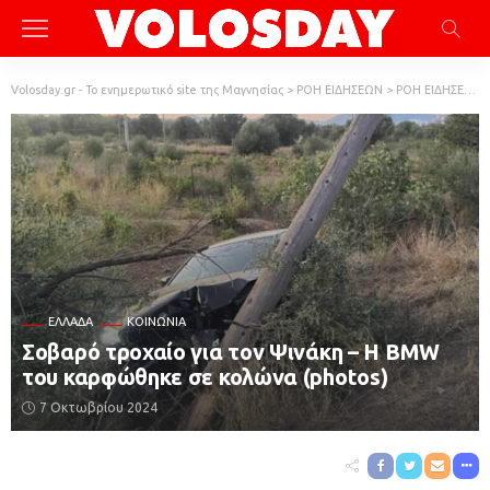
Volosday.gr - Το ενημερωτικό site της Μαγνησίας
>
ΡΟΗ ΕΙΔΗΣΕΩΝ
>
ΡΟΗ ΕΙΔΗΣΕΩΝ
ΕΛΛΆΔΑ
ΚΟΙΝΩΝΙΑ
Σοβαρό τροχαίο για τον Ψινάκη – Η BMW
του καρφώθηκε σε κολώνα (photos)
7 Οκτωβρίου 2024