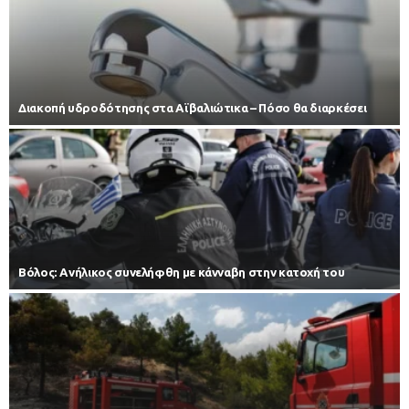
Διακοπή υδροδότησης στα Αϊβαλιώτικα – Πόσο θα διαρκέσει
Βόλος: Ανήλικος συνελήφθη με κάνναβη στην κατοχή του