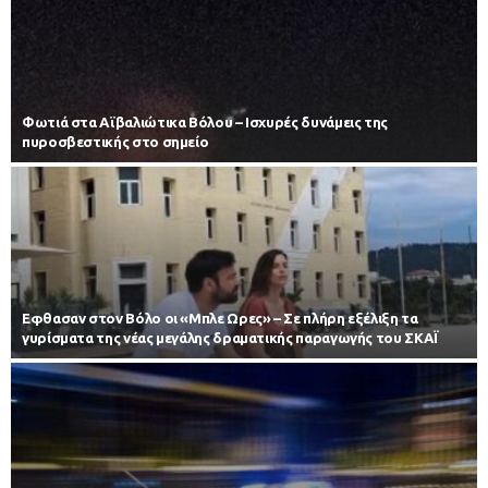
Φωτιά στα Αϊβαλιώτικα Βόλου – Ισχυρές δυνάμεις της
πυροσβεστικής στο σημείο
Εφθασαν στον Βόλο οι «Μπλε Ωρες» – Σε πλήρη εξέλιξη τα
γυρίσματα της νέας μεγάλης δραματικής παραγωγής του ΣΚΑΪ