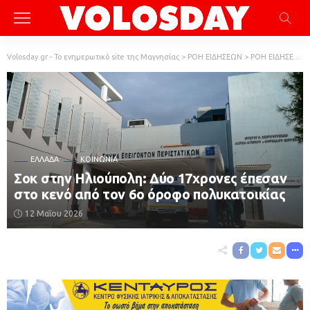
Volosday.gr - Το ενημερωτικό site της Μαγνησίας
>
ΡΟΗ ΕΙΔΗΣΕΩΝ
>
ΡΟΗ ΕΙΔΗΣΕΩΝ
ΕΛΛΆΔΑ
ΚΟΙΝΩΝΙΑ
Σοκ στην Ηλιούπολη: Δύο 17χρονες έπεσαν
στο κενό από τον 6ο όροφο πολυκατοικίας
12 Μαΐου 2026