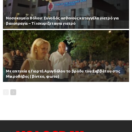
Νοσοκομείο Βόλου: Συνοδός ασθενούς καταγγέλει γιατρό για
βιαιοπραγία – Τί ισχυρίζεταιγια γιατρό
Με επιτυχία η Γιορτή Αμυγδάλου το βράδυ του Σαββάτου στις
Μικροθήβες ( βίντεο, φωτο)