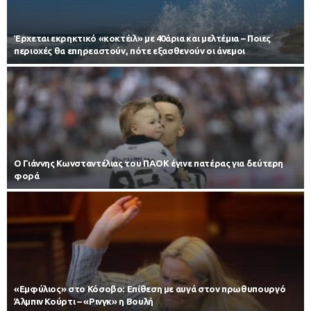
Έρχεται εκρηκτικό «κοκτέιλ» με 40άρια και μελτέμια – Ποιες
περιοχές θα επηρεαστούν, πότε εξασθενούν οι άνεμοι
Ο Γιάννης Κωνσταντέλιας του ΠΑΟΚ έγινε πατέρας για δεύτερη
φορά
«Εμφύλιος» στο Κόσοβο: Επίθεση με αυγά στον πρωθυπουργό
Άλμπιν Κούρτι – «Ρινγκ» η Βουλή