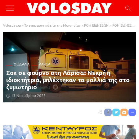
Volosday.gr - Το ενημερωτικό site της Μαγνησίας
>
ΡΟΗ ΕΙΔΗΣΕΩΝ
>
ΡΟΗ ΕΙΔΗΣΕΩΝ
ΘΕΣΣΑΛΊΑ
ΛΆΡΙΣΑ
Σοκ σε φούρνο στη Λάρισα: Νεκρή η
ιδιοκτήτρια, μπλέχτηκαν τα μαλλιά της στο
ζυμωτήριο
13 Νοεμβρίου 2025