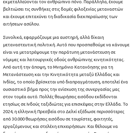
εκμεταλλεύονται τον ανθρώπινο πόνο. Παράλληλα, έχουμε
βελτιώσει τις συνθήκες στις δομές φιλοξενίας μεταναστών
και έχουμε επιταχύνει τη διαδικασία διεκπεραίωσης των
αιτήσεων ασύλου.
Συνολικά, εφαρμόζουμε μια αυστηρή, αλλά δίκαιη
μεταναστευτική πολιτική. Αυτό που προσπαθούμε να κάνουμε
είναι να μετατρέψουμε την παράτυπη μετανάστευση σε
νόμιμες και λειτουργικές οδούς ανθρώπινης κινητικότητας.
Από αυτή την άποψη, το Μνημόνιο Κατανόησης για τη
Μετανάστευση και την Κινητικότητα μεταξύ Ελλάδας και
Ινδίας, το οποίο βρίσκεται υπό διαπραγμάτευση, αποτελεί ένα
ουσιαστικό βήμα προς την ενίσχυση της συνεργασίας μας
στον τομέα αυτό. Πολλές θεωρήσεις εισόδου εκδίδονται
ετησίως σε Ινδούς ταξιδιώτες για επισκέψεις στην Ελλάδα. Το
2024, η ελληνική Πρεσβεία στο Δελχί εξέδωσε περισσότερες
από 30.000 θεωρήσεις εισόδου σε τουρίστες, φοιτητές,
εργαζόμενους και στελέχη επιχειρήσεων. Και θέλουμε να