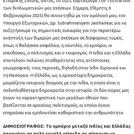
Εταιρικής Σχέσης. Φέτος, το 2025, εορτάζουμε την 75η επέτειο
των διπλωματικών μας σχέσεων. Σήμερα, (Πέμπτη, 6
Φεβρουαρίου 2025) θα συναντηθώ με τον ομόλογό μου, τον
Υπουργό Εξωτερικών, Δρ. Subrahmanyam Jaishankar, για να
συζητήσουμε τις σημαντικές ευκαιρίες για την περαιτέρω
ανάπτυξη των διμερών μας σχέσεων σε διάφορους τομείς,
όπως η θαλάσσια ασφάλεια, η ναυτιλία, το εμπόριο, οι
επενδύσεις, ο πολιτισμός και ο τουρισμός. Η Ινδία και η Ελλάδα
αποτελούν πυλώνες σταθερότητας στις αντίστοιχες
γεωγραφικές τους περιοχές, δηλαδή στον Ινδο-Ειρηνικό και
τη Μεσόγειο. Η Ελλάδα, ως η αρχαιότερη δημοκρατία,
μοιράζεται ισχυρούς δεσμούς με την Ινδία, η οποία είναι η
πολυπληθέστερη δημοκρατία στην ιστορία. Οι δύο χώρες μας
έχουν τα χαρακτηριστικά των μεγάλων εθνών που
βασίζονται σε αρχαίους πολιτισμούς, οι οποίοι έχουν
επηρεάσει και εμπλουτίσει καθοριστικά την ανθρωπότητα.
ΔΗΜΟΣΙΟΓΡΑΦΟΣ: Το εμπόριο μεταξύ Ινδίας και Ελλάδας
παραμένει σε πολύ χαμηλά επίπεδα σε σύγκριση με