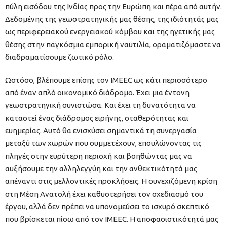
πύλη εισόδου της Ινδίας προς την Ευρώπη και πέρα ​​από αυτήν.
Δεδομένης της γεωστρατηγικής μας θέσης, της ιδιότητάς μας
ως περιφερειακού ενεργειακού κόμβου και της ηγετικής μας
θέσης στην παγκόσμια εμπορική ναυτιλία, οραματιζόμαστε να
διαδραματίσουμε ζωτικό ρόλο.
Ωστόσο, βλέπουμε επίσης τον IMEEC ως κάτι περισσότερο
από έναν απλό οικονομικό διάδρομο. Έχει μια έντονη
γεωστρατηγική συνιστώσα. Και έχει τη δυνατότητα να
καταστεί ένας διάδρομος ειρήνης, σταθερότητας και
ευημερίας. Αυτό θα ενισχύσει σημαντικά τη συνεργασία
μεταξύ των χωρών που συμμετέχουν, επουλώνοντας τις
πληγές στην ευρύτερη περιοχή και βοηθώντας μας να
αυξήσουμε την αλληλεγγύη και την ανθεκτικότητά μας
απέναντι στις μελλοντικές προκλήσεις. Η συνεχιζόμενη κρίση
στη Μέση Ανατολή έχει καθυστερήσει τον σχεδιασμό του
έργου, αλλά δεν πρέπει να υπονομεύσει το ισχυρό σκεπτικό
που βρίσκεται πίσω από τον IMEEC. Η αποφασιστικότητά μας