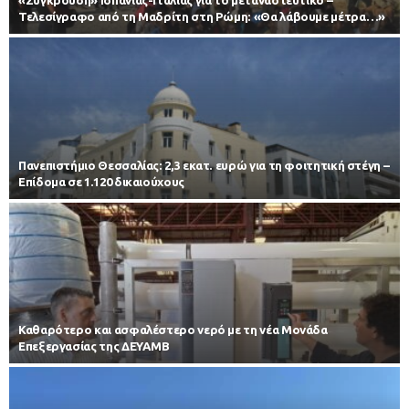
«Σύγκρουση» Ισπανίας-Ιταλίας για το μεταναστευτικό –
Τελεσίγραφο από τη Μαδρίτη στη Ρώμη: «Θα λάβουμε μέτρα…»
Πανεπιστήμιο Θεσσαλίας: 2,3 εκατ. ευρώ για τη φοιτητική στέγη –
Επίδομα σε 1.120 δικαιούχους
Καθαρότερο και ασφαλέστερο νερό με τη νέα Μονάδα
Επεξεργασίας της ΔΕΥΑΜΒ