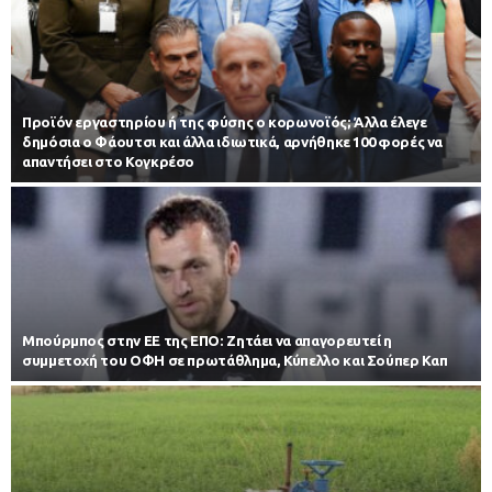
Προϊόν εργαστηρίου ή της φύσης ο κορωνοϊός; Άλλα έλεγε
δημόσια ο Φάουτσι και άλλα ιδιωτικά, αρνήθηκε 100 φορές να
απαντήσει στο Κογκρέσο
Μπούρμπος στην ΕΕ της ΕΠΟ: Ζητάει να απαγορευτεί η
συμμετοχή του ΟΦΗ σε πρωτάθλημα, Κύπελλο και Σούπερ Καπ