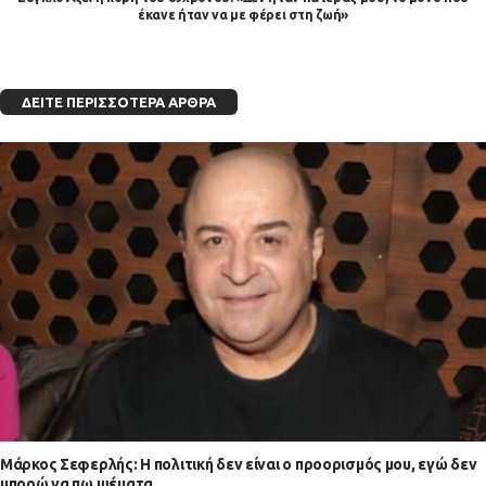
έκανε ήταν να με φέρει στη ζωή»
ΔΕΊΤΕ ΠΕΡΙΣΣΌΤΕΡΑ ΆΡΘΡΑ
Μάρκος Σεφερλής: Η πολιτική δεν είναι ο προορισμός μου, εγώ δεν
μπορώ να πω ψέματα