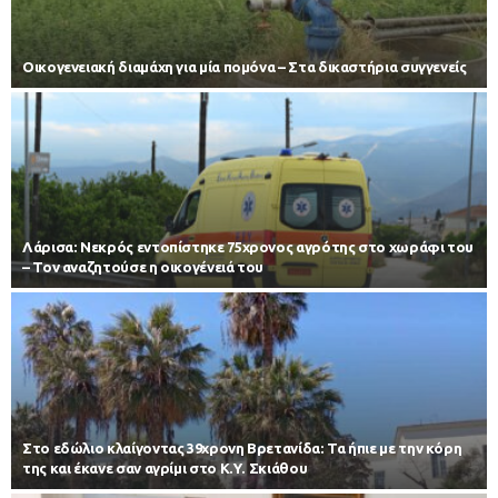
Οικογενειακή διαμάχη για μία πομόνα – Στα δικαστήρια συγγενείς
Λάρισα: Νεκρός εντοπίστηκε 75χρονος αγρότης στο χωράφι του
– Toν αναζητούσε η οικογένειά του
Στο εδώλιο κλαίγοντας 39χρονη Βρετανίδα: Τα ήπιε με την κόρη
της και έκανε σαν αγρίμι στο Κ.Υ. Σκιάθου