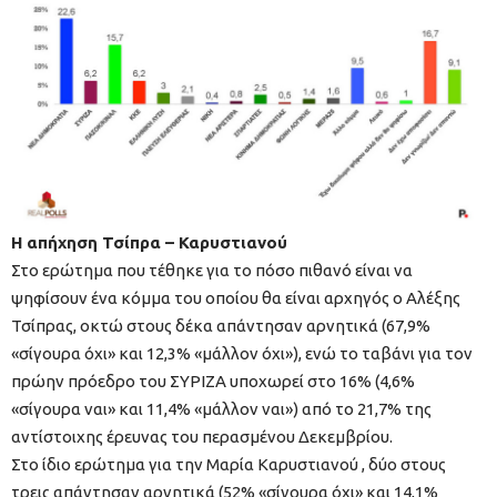
Η απήχηση Τσίπρα – Καρυστιανού
Στο ερώτημα που τέθηκε για το πόσο πιθανό είναι να
ψηφίσουν ένα κόμμα του οποίου θα είναι αρχηγός ο Αλέξης
Τσίπρας, οκτώ στους δέκα απάντησαν αρνητικά (67,9%
«σίγουρα όχι» και 12,3% «μάλλον όχι»), ενώ το ταβάνι για τον
πρώην πρόεδρο του ΣΥΡΙΖΑ υποχωρεί στο 16% (4,6%
«σίγουρα ναι» και 11,4% «μάλλον ναι») από το 21,7% της
αντίστοιχης έρευνας του περασμένου Δεκεμβρίου.
Στο ίδιο ερώτημα για την Μαρία Καρυστιανού , δύο στους
τρεις απάντησαν αρνητικά (52% «σίγουρα όχι» και 14,1%