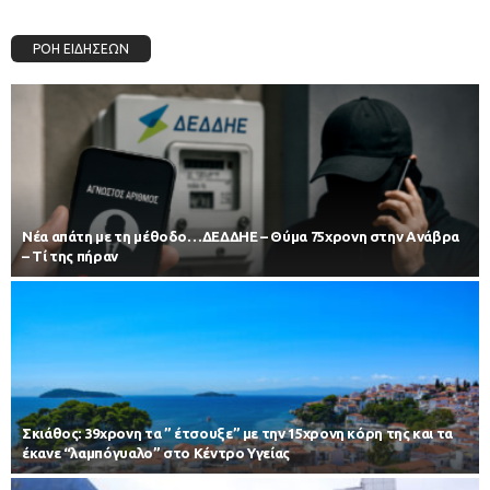
ΡΟΗ ΕΙΔΗΣΕΩΝ
Νέα απάτη με τη μέθοδο…ΔΕΔΔΗΕ – Θύμα 75χρονη στην Ανάβρα
– Τί της πήραν
Σκιάθος: 39χρονη τα ” έτσουξε” με την 15χρονη κόρη της και τα
έκανε “λαμπόγυαλο” στο Κέντρο Υγείας