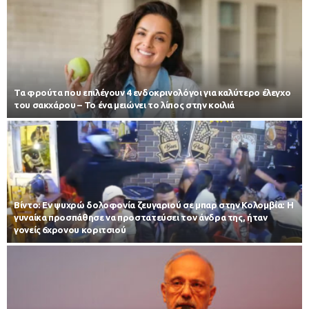
Τα φρούτα που επιλέγουν 4 ενδοκρινολόγοι για καλύτερο έλεγχο
του σακχάρου – Το ένα μειώνει το λίπος στην κοιλιά
Βίντο: Εν ψυχρώ δολοφονία ζευγαριού σε μπαρ στην Κολομβία: Η
γυναίκα προσπάθησε να προστατεύσει τον άνδρα της, ήταν
γονείς 6χρονου κοριτσιού