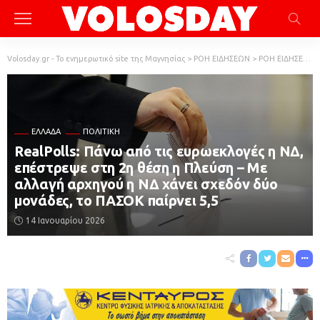
Volosday.gr - Το ενημερωτικό site της Μαγνησίας
>
ΡΟΗ ΕΙΔΗΣΕΩΝ
>
ΡΟΗ ΕΙΔΗΣΕΩΝ
ΕΛΛΆΔΑ
ΠΟΛΙΤΙΚΗ
RealPolls: Πάνω από τις ευρωεκλογές η ΝΔ,
επέστρεψε στη 2η θέση η Πλεύση – Με
αλλαγή αρχηγού η ΝΔ χάνει σχεδόν δύο
μονάδες, το ΠΑΣΟΚ παίρνει 5,5
14 Ιανουαρίου 2026