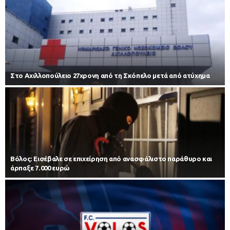
Στο Αχιλλοπούλειο 27χρονη από τη Σκόπελο μετά από ατύχημα
Βόλος: Εισέβαλε σε επιχείρηση από ανασφάλιστο παράθυρο και
άρπαξε 7.000 ευρώ