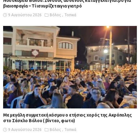
Νοσοκομείο Βόλου: Συνοδός ασθενούς καταγγέλει γιατρό για
βιαιοπραγία – Τί ισχυρίζεταιγια γιατρό
9 Αυγούστου 2026
Βόλος
Τοπικά
Με μεγάλη συμμετοχή κόσμου ο ετήσιος χορός της Ακρόπολης
στο Σέσκλο Βόλου ( βίντεο, φωτο)
9 Αυγούστου 2026
Βόλος
Τοπικά