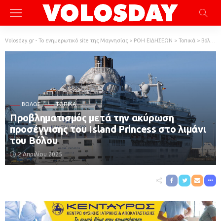
Volosday.gr - Το ενημερωτικό site της Μαγνησίας
>
ΡΟΗ ΕΙΔΗΣΕΩΝ
>
Τοπικά
>
Βόλος
ΒΌΛΟΣ
ΤΟΠΙΚΆ
Προβληματισμός μετά την ακύρωση
προσέγγισης του Island Princess στο λιμάνι
του Βόλου
2 Απριλίου 2025