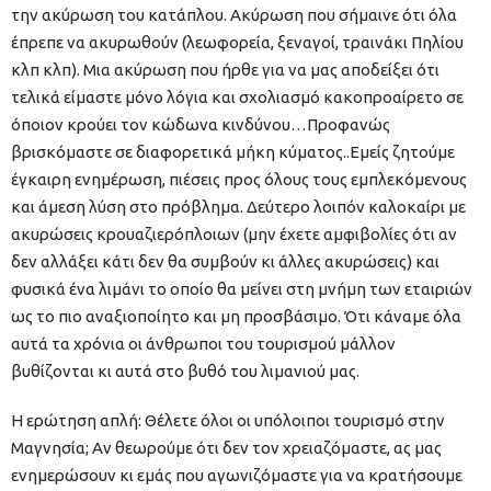
την ακύρωση του κατάπλου. Ακύρωση που σήμαινε ότι όλα
έπρεπε να ακυρωθούν (λεωφορεία, ξεναγοί, τραινάκι Πηλίου
κλπ κλπ). Μια ακύρωση που ήρθε για να μας αποδείξει ότι
τελικά είμαστε μόνο λόγια και σχολιασμό κακοπροαίρετο σε
όποιον κρούει τον κώδωνα κινδύνου…Προφανώς
βρισκόμαστε σε διαφορετικά μήκη κύματος..Εμείς ζητούμε
έγκαιρη ενημέρωση, πιέσεις προς όλους τους εμπλεκόμενους
και άμεση λύση στο πρόβλημα. Δεύτερο λοιπόν καλοκαίρι με
ακυρώσεις κρουαζιερόπλοιων (μην έχετε αμφιβολίες ότι αν
δεν αλλάξει κάτι δεν θα συμβούν κι άλλες ακυρώσεις) και
φυσικά ένα λιμάνι το οποίο θα μείνει στη μνήμη των εταιριών
ως το πιο αναξιοποίητο και μη προσβάσιμο. Ότι κάναμε όλα
αυτά τα χρόνια οι άνθρωποι του τουρισμού μάλλον
βυθίζονται κι αυτά στο βυθό του λιμανιού μας.
Η ερώτηση απλή: Θέλετε όλοι οι υπόλοιποι τουρισμό στην
Μαγνησία; Αν θεωρούμε ότι δεν τον χρειαζόμαστε, ας μας
ενημερώσουν κι εμάς που αγωνιζόμαστε για να κρατήσουμε