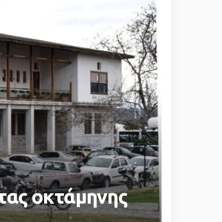
τας οκτάμηνης