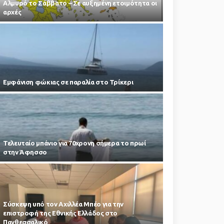
Αλμυρό το Σάββατο – Σε αυξημένη ετοιμότητα οι
αρχές
Εμφάνιση φώκιας σε παραλία στο Τρίκερι
Τελευταίο μπάνιο για 70χρονη σήμερα το πρωί
στην Άφησσο
Σύσκεψη υπό τον Αχιλλέα Μπέο για την
επιστροφή της Εθνικής Ελλάδος στο
Πανθεσσαλικό