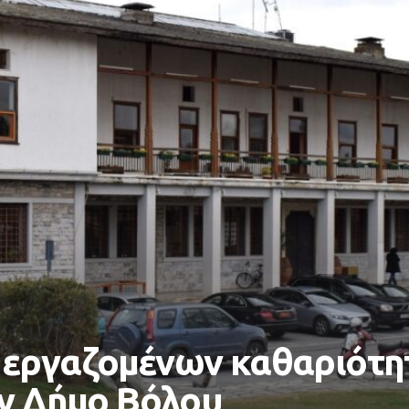
 εργαζομένων καθαριότη
ον Δήμο Βόλου