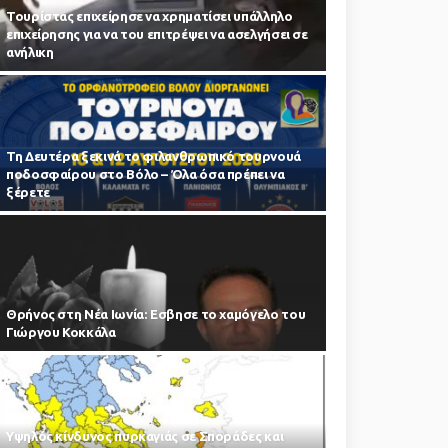
Τουρίστας επιχείρησε να χρηματίσει υπάλληλο
επιχείρησης για να του επιτρέψει να ασελγήσει σε
ανήλικη
Τη Δευτέρα ξεκινά το φιλανθρωπικό τουρνουά
ποδοσφαίρου στο Βόλο – Όλα όσα πρέπει να
ξέρετε
Θρήνος στη Νέα Ιωνία: Εσβησε το χαμόγελο του
Γιώργου Κοκκάλα
Υψηλός κίνδυνος πυρκαγιάς σε Σποράδες και