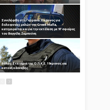
Συνελήφθη στη Γερμανία 31χρονος για
δολοφονίες μελών της Greek Mafia,
κατηγορείται και για την εκτέλεση με 97 σφαίρες
του Βαγγέλη Ζαμπούνη
Βόλος: Στα χέρια της Ο.Π.Κ.Ε. 19χρονος για
κατοχή κάνναβης