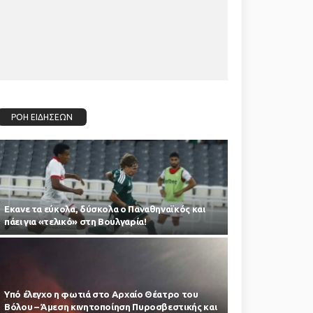
ΡΟΗ ΕΙΔΗΣΕΩΝ
Εκανε τα εύκολα, δύσκολα ο Παναθηναϊκός και
πάει για «τελικό» στη Βουλγαρία!
Υπό έλεγχο η φωτιά στο Αρχαίο Θέατρο του
Βόλου – Άμεση κινητοποίηση Πυροσβεστικής και