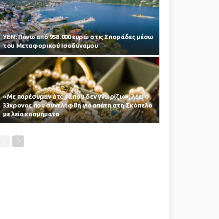
ΥΕΝ: Πάνω από 958.000 ευρώ στις Σποράδες μέσω
του Μεταφορικού Ισοδύναμου
«Με παρέσυραν άτομα που δεν γνωρίζω», λέει ο
33χρονος που συνελήφθη για απάτη στη Σκόπελο
με λεία κοσμήματα