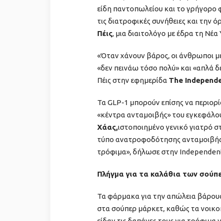
είδη παντοπωλείου και το γρήγορο 
τις διατροφικές συνήθειες και την
Πέις
, μια διαιτολόγο με έδρα τη Νέα
«Όταν χάνουν βάρος, οι άνθρωποι με
«δεν πεινάω τόσο πολύ» και «απλά 
Πέις στην εφημερίδα
The Independe
Τα GLP-1 μπορούν επίσης να περιορί
«κέντρα ανταμοιβής» του εγκεφάλου
Χάας,
ιστοποιημένο γενικό γιατρό σ
τύπο ανατροφοδότησης ανταμοιβής 
τρόφιμα», δήλωσε στην Independen
Πλήγμα για τα καλάθια των σούπ
Τα φάρμακα για την απώλεια βάρους
στα σούπερ μάρκετ, καθώς τα νοικο
είδαν τις δαπάνες τους για τρόφιμα