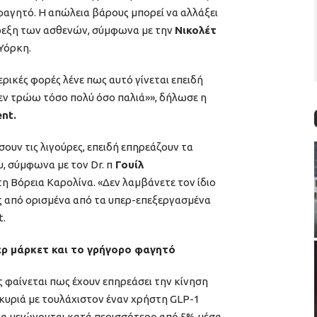
φαγητό. Η απώλεια βάρους μπορεί να αλλάξει
 όρεξη των ασθενών, σύμφωνα με την
Νικολέτ
 Υόρκη.
ρικές φορές λένε πως αυτό γίνεται επειδή
δεν τρώω τόσο πολύ όσο παλιά»», δήλωσε η
nt.
σουν τις λιγούρες, επειδή επηρεάζουν τα
, σύμφωνα με τον Dr. π
Γουίλ
τη Βόρεια Καρολίνα. «Δεν λαμβάνετε τον ίδιο
από ορισμένα από τα υπερ-επεξεργασμένα
t.
ερ μάρκετ και το γρήγορο φαγητό
 φαίνεται πως έχουν επηρεάσει την κίνηση
κυριά με τουλάχιστον έναν χρήστη GLP-1
 να μειώνονται κατά περισσότερο από 5% μέσα