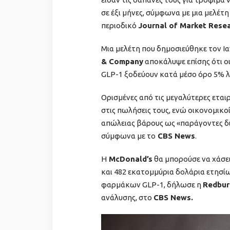
σε έξι μήνες, σύμφωνα με μια μελέτ
περιοδικό
Journal of Market Rese
Μια μελέτη που δημοσιεύθηκε τον Ι
& Company
αποκάλυψε επίσης ότι ο
GLP-1 ξοδεύουν κατά μέσο όρο 5% λ
Ορισμένες από τις μεγαλύτερες ετα
στις πωλήσεις τους, ενώ οικονομικο
απώλειας βάρους ως «παράγοντες δ
σύμφωνα με το
CBS News
.
Η
McDonald’s
θα μπορούσε να χάσει
και 482 εκατομμύρια δολάρια ετησ
φαρμάκων GLP-1, δήλωσε η
Redbur
ανάλυσης, στο
CBS News.