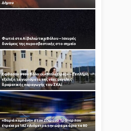
Δήμου
Φωτιά στα Αϊβαλιώτικα Βόλου – Ισχυρές
δυνάμεις της πυροσβεστικής στο σημείο
Εφθασαν στον Βόλο οι «Μπλε Ωρες» – Σε πλήρη
εξέλιξη τα γυρίσματα της νέας μεγάλης
δραματικής παραγωγής του ΣΚΑΪ
«Βαριά καμπάνα» στον 27χρονο τράπερ που
έτρεχε με 182 χιλιόμετρα την ώρα με όριο τα 80