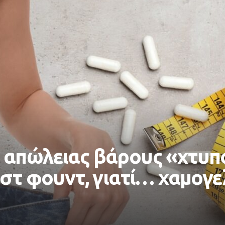
 απώλειας βάρους «χτυπ
στ φουντ, γιατί… χαμογε