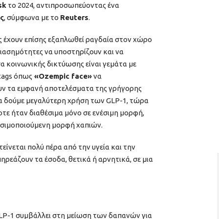
sk
το 2024, αντιπροσωπεύοντας ένα
ς
, σύμφωνα με το
Reuters
.
 έχουν επίσης εξαπλωθεί ραγδαία στον χώρο
διασημότητες να υποστηρίζουν και να
α κοινωνικής δικτύωσης είναι γεμάτα με
tags όπως
«Ozempic face»
να
ουν τα εμφανή αποτελέσματα της γρήγορης
 να δούμε μεγαλύτερη χρήση των GLP-1, τώρα
τε ήταν διαθέσιμα μόνο σε ενέσιμη μορφή,
ησιμοποιούμενη μορφή χαπιών.
είνεται πολύ πέρα από την υγεία και την
ηρεάζουν τα έσοδα, θετικά ή αρνητικά, σε μια
GLP-1 συμβάλλει στη μείωση των δαπανών για