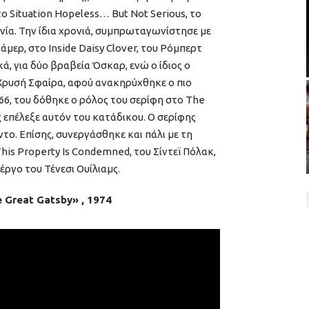
το Situation Hopeless… But Not Serious, το
νία. Την ίδια χρονιά, συμπρωταγωνίστησε με
μερ, στο Inside Daisy Clover, του Ρόμπερτ
ά, για δύο βραβεία Όσκαρ, ενώ ο ίδιος ο
Χρυσή Σφαίρα, αφού ανακηρύχθηκε ο πιο
66, του δόθηκε ο ρόλος του σερίφη στο The
ς επέλεξε αυτόν του κατάδικου. Ο σερίφης
. Επίσης, συνεργάσθηκε και πάλι με τη
This Property Is Condemned, του Σίντεϊ Πόλακ,
έργο του Τένεσι Ουίλιαμς.
e Great Gatsby» , 1974