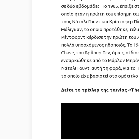
σε δύο εβδομάδες. Το 1965, έπαιξε σ
οποίο ήταν η πρώτη του επίσημη ται
τους Νάταλι Γουντ και Κρίστοφερ Πλά
Μάλιγκαν, το οποίο προτάθηκε, τελικ
Ρέντφορντ κέρδισε την πρώτη του 
πολλά υποσχόμενος ηθοποιός. Το 19
Chase, του Άρθουρ Πεν, όμως, ο ίδιο
ενσαρκώθηκε από το Μάρλον Μπράντο
Νάταλι Γουντ, αυτή τη φορά, για το 
το οποίο είχε βασιστεί στο ομότιτλο 
Δείτε το τρέιλερ της ταινίας «Th