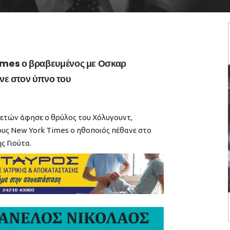
imes ο βραβευμένος με Οσκαρ
νε στον ύπνο του
9 ετών άφησε ο θρύλος του Χόλυγουντ,
ους New York Times ο ηθοποιός πέθανε στο
ς Γιούτα.