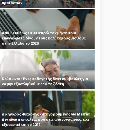
προϊόντων
Από 2.000 έως 10.000 ευρώ τον μήνα: Ποια
επαγγέλματα δίνουν τους καλύτερους μισθούς
στην Ελλάδα το 2026
Kαύσωνας: Ένας καθηγητής δίνει συμβουλές για
να μην εξαντληθούμε από τη ζέστη
Δικηγόρος 46χρονης κατηγορουμένης για Marfin:
Δεν είναι η εντολέας μου στις φωτογραφίες, είχε
εξεταστεί και το 2022