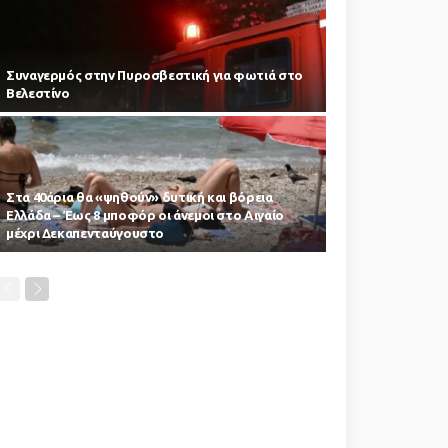
Συναγερμός στην Πυροσβεστική για φωτιά στο
Βελεστίνο
Στα 40άρια θα «ψηθούν» δυτική και βόρεια
Ελλάδα – Έως 8 μποφόρ οι άνεμοι στο Αιγαίο
μέχρι Δεκαπενταύγουστο