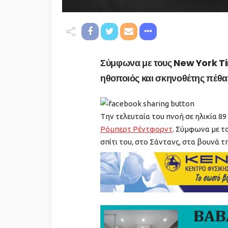
Σύμφωνα με τους New York T
ηθοποιός και σκηνοθέτης πέθα
Tην τελευταία του πνοή σε ηλικία 8
Ρόμπερτ Ρέντφορντ
. Σύμφωνα με τ
σπίτι του, στο Σάντανς, στα βουνά τη