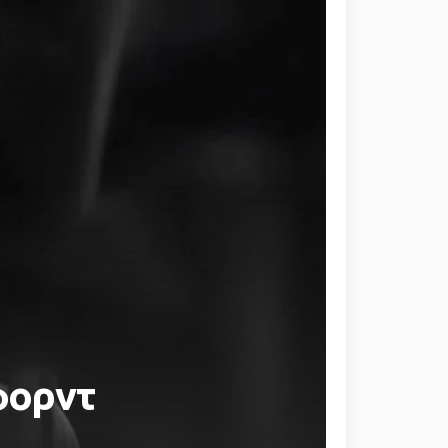
φορντ