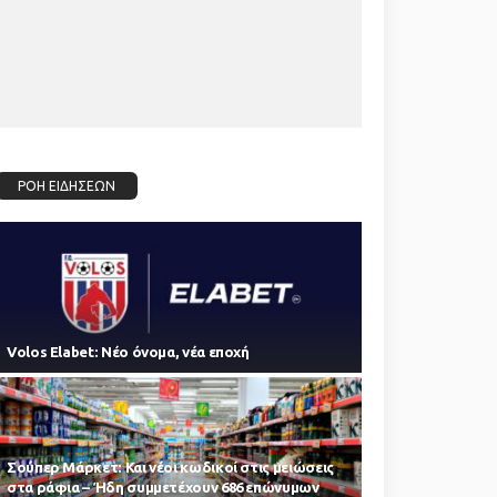
ΡΟΗ ΕΙΔΗΣΕΩΝ
Volos Elabet: Νέο όνομα, νέα εποχή
Σούπερ Μάρκετ: Και νέοι κωδικοί στις μειώσεις
στα ράφια – Ήδη συμμετέχουν 686 επώνυμων