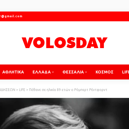
gr@gmail.com
ΑΘΛΗΤΙΚΑ
ΕΛΛΑΔΑ
ΘΕΣΣΑΛΙΑ
ΚΟΣΜΟΣ
LIF
ΕΙΔΗΣΕΩΝ
>
LIFE
>
Πέθανε σε ηλικία 89 ετών ο Ρόμπερτ Ρέντφορντ