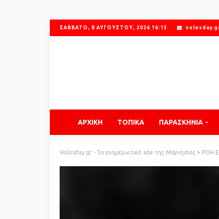
ΣΆΒΒΑΤΟ, 8 ΑΥΓΟΎΣΤΟΥ, 2026 16:15
volosday.
ΑΡΧΙΚΗ
ΤΟΠΙΚΑ
ΠΑΡΑΣΚΗΝΙΑ
Volosday.gr - Το ενημερωτικό site της Μαγνησίας
>
ΡΟΗ 