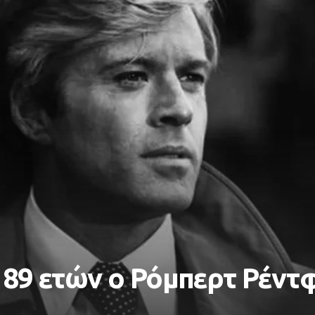
α 89 ετών ο Ρόμπερτ Ρέντ