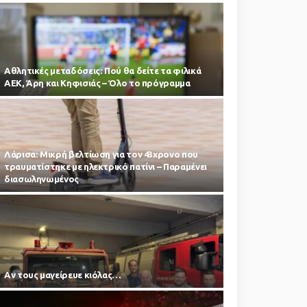
Αθλητικές μεταδόσεις: Πού θα δείτε τα φιλικά
ΑΕΚ, Άρη και Κηφισιάς – Όλο το πρόγραμμα
Λάρισα: Μικρή βελτίωση για τον 43χρονο που
τραυματίστηκε με ηλεκτρικό πατίνι – Παραμένει
διασωληνωμένος
Αν τους μαγείρευε κιόλας…