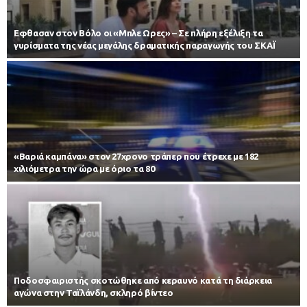
Εφθασαν στον Βόλο οι «Μπλε Ωρες» – Σε πλήρη εξέλιξη τα
γυρίσματα της νέας μεγάλης δραματικής παραγωγής του ΣΚΑΪ
«Βαριά καμπάνα» στον 27χρονο τράπερ που έτρεχε με 182
χιλιόμετρα την ώρα με όριο τα 80
Ποδοσφαιριστής σκοτώθηκε από κεραυνό κατά τη διάρκεια
αγώνα στην Ταϊλάνδη, σκληρό βίντεο