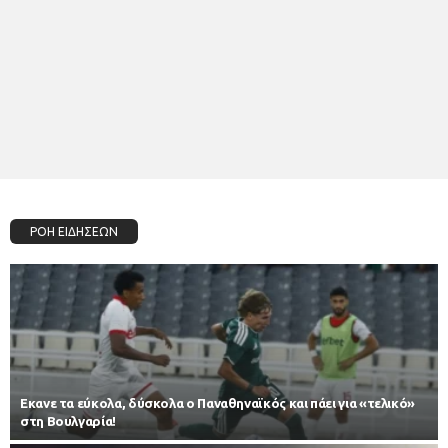
ΡΟΗ ΕΙΔΗΣΕΩΝ
Εκανε τα εύκολα, δύσκολα ο Παναθηναϊκός και πάει για «τελικό»
στη Βουλγαρία!