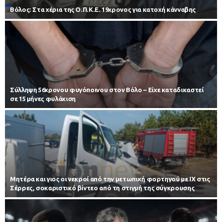
Βόλος: Στα χέρια της Ο.Π.Κ.Ε. 19χρονος για κατοχή κάνναβης
Σύλληψη 56χρονου φυγόποινου στον Βόλο – Είχε καταδικαστεί
σε 15 μήνες φυλάκιση
Μητέρα και γιος οι νεκροί από την μετωπική φορτηγού με ΙΧ στις
Σέρρες, σοκαριστικό βίντεο από τη στιγμή της σύγκρουσης