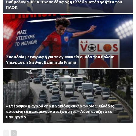
Βαθμολογία UEFA: Έχασε έδαφος η Ελλάδα μετά την ήττα του
ΠΑΟΚ
Σπουδαία μεταγραφή για την γυναικεία ομάδα του Βόλου:
Υπέγραψε η διεθνής Ezmiralda Franja
«Στέρεψε» η αγορά από πινακίδες κυκλοφορίας: Χιλιάδες
αυτοκίνητα παραμένουν αταξινόμητα – Λύση αναζητά το
υπουργείο