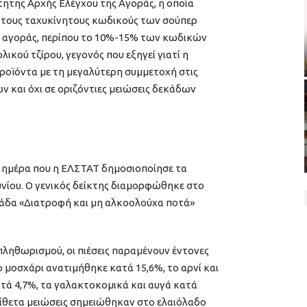
ητης Αρχής Ελέγχου της Αγοράς, η οποία
ια τους ταχυκίνητους κωδικούς των σούπερ
ς αγοράς, περίπου το 10%-15% των κωδικών
ικού τζίρου, γεγονός που εξηγεί γιατί η
οϊόντα με τη μεγαλύτερη συμμετοχή στις
 και όχι σε οριζόντιες μειώσεις δεκάδων
 ημέρα που η ΕΛΣΤΑΤ δημοσιοποίησε τα
υνίου. Ο γενικός δείκτης διαμορφώθηκε στο
ομάδα «Διατροφή και μη αλκοολούχα ποτά»
πληθωρισμού, οι πιέσεις παραμένουν έντονες
 μοσχάρι ανατιμήθηκε κατά 15,6%, το αρνί και
ατά 4,7%, τα γαλακτοκομικά και αυγά κατά
τίθετα μειώσεις σημειώθηκαν στο ελαιόλαδο