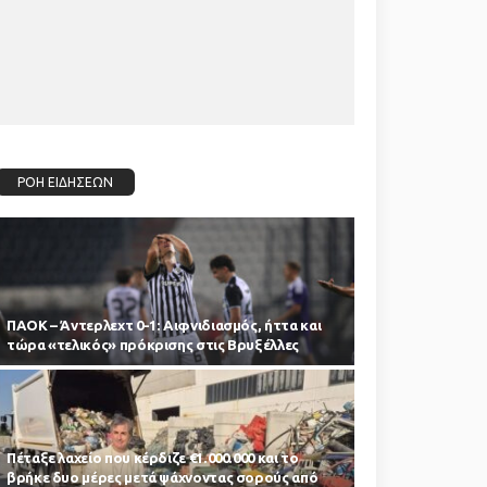
ΡΟΗ ΕΙΔΗΣΕΩΝ
ΠΑΟΚ – Άντερλεχτ 0-1: Αιφνιδιασμός, ήττα και
τώρα «τελικός» πρόκρισης στις Βρυξέλλες
Πέταξε λαχείο που κέρδιζε €1.000.000 και το
βρήκε δυο μέρες μετά ψάχνοντας σορούς από