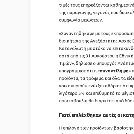
τιμές τους επηρεάζονται καθημερινά
της παραγωγής, γεγονός που δυσκολ
συμφωνία μειώσεων.
«Συναντηθήκαμε με τους εκπροσώπου
διοικήτρια της Ανεξάρτητης Αρχής 
Καταναλωτή με στόχο να επιταχυνθού
οστά από τις 31 Αυγούστου η Εθνικ
Τιμών», δήλωσε ο υπουργός Ανάπτυ
υπογράμμισε ότι η «
συναντίληψη
» 
προϊόντα, τα τρόφιμα και όλα τα εί
νοικοκυριού», ενώ ξεκαθάρισε ότι «μι
λιγότερο 5% και επιθυμητό το μέγισ
πρωτοβουλία θα διαρκέσει από δύο 
Γιατί επιλέχθηκαν αυτές οι κατ
Η επιλογή των προϊόντων βασίστηκ