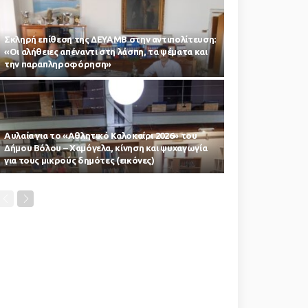
Σκληρή επίθεση της ΔΕΥΑΜΒ στην αντιπολίτευση:
«Οι αλήθειες απέναντι στη λάσπη, τα ψέματα και
την παραπληροφόρηση»
Αυλαία για το «Αθλητικό Καλοκαίρι 2026» του
Δήμου Βόλου – Χαμόγελα, κίνηση και ψυχαγωγία
για τους μικρούς δημότες (εικόνες)