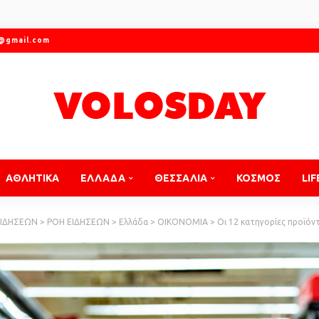
r@gmail.com
ΑΘΛΗΤΙΚΑ
ΕΛΛΑΔΑ
ΘΕΣΣΑΛΙΑ
ΚΟΣΜΟΣ
LIF
ΕΙΔΗΣΕΩΝ
>
ΡΟΗ ΕΙΔΗΣΕΩΝ
>
Ελλάδα
>
ΟΙΚΟΝΟΜΙΑ
>
Οι 12 κατηγορίες προϊόντων που 