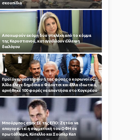
σκουπίδια
Αποχωρούν ακόμη δύο στελέχη από το κόμμα
της Καρυστιανού, καταγγέλλουν έλλειψη
διαλόγου
Προϊόν εργαστηρίου ή της φύσης ο κορωνοϊός;
Άλλα έλεγε δημόσια ο Φάουτσι και άλλα ιδιωτικά,
αρνήθηκε 100 φορές να απαντήσει στο Κογκρέσο
Μπούρμπος στην ΕΕ της ΕΠΟ: Ζητάει να
απαγορευτεί η συμμετοχή του ΟΦΗ σε
πρωτάθλημα, Κύπελλο και Σούπερ Καπ