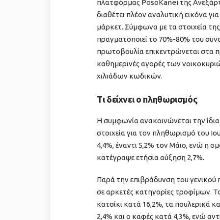
πλατφόρμας PosoKanei της Ανεξάρτ
διαθέτει πλέον αναλυτική εικόνα γ
μάρκετ. Σύμφωνα με τα στοιχεία τη
πραγματοποιεί το 70%-80% του συνολ
πρωτοβουλία επικεντρώνεται στα πρ
καθημερινές αγορές των νοικοκυριών
χιλιάδων κωδικών.
Τι δείχνει ο πληθωρισμός
Η συμφωνία ανακοινώνεται την ίδια
στοιχεία για τον πληθωρισμό του Ιο
4,4%, έναντι 5,2% τον Μάιο, ενώ η 
κατέγραψε ετήσια αύξηση 2,7%.
Παρά την επιβράδυνση του γενικού 
σε αρκετές κατηγορίες τροφίμων. Το
κατσίκι κατά 16,2%, τα πουλερικά κ
2,4% και ο καφές κατά 4,3%, ενώ αν