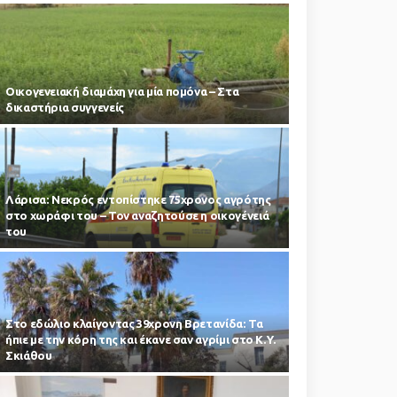
Οικογενειακή διαμάχη για μία πομόνα – Στα
δικαστήρια συγγενείς
Λάρισα: Νεκρός εντοπίστηκε 75χρονος αγρότης
στο χωράφι του – Toν αναζητούσε η οικογένειά
του
Στο εδώλιο κλαίγοντας 39χρονη Βρετανίδα: Τα
ήπιε με την κόρη της και έκανε σαν αγρίμι στο Κ.Υ.
Σκιάθου