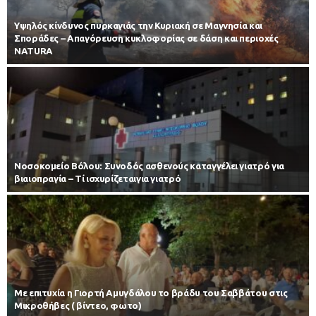
Υψηλός κίνδυνος πυρκαγιάς την Κυριακή σε Μαγνησία και
Σποράδες – Απαγόρευση κυκλοφορίας σε δάση και περιοχές
NATURA
Νοσοκομείο Βόλου: Συνοδός ασθενούς καταγγέλει γιατρό για
βιαιοπραγία – Τί ισχυρίζεταιγια γιατρό
Με επιτυχία η Γιορτή Αμυγδάλου το βράδυ του Σαββάτου στις
Μικροθήβες ( βίντεο, φωτο)