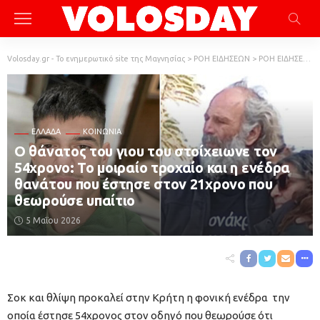
Volosday.gr - Το ενημερωτικό site της Μαγνησίας
>
ΡΟΗ ΕΙΔΗΣΕΩΝ
>
ΡΟΗ ΕΙΔΗΣΕΩΝ
ΕΛΛΆΔΑ
ΚΟΙΝΩΝΙΑ
Ο θάνατος του γιου του στοίχειωνε τον
54χρονο: Το μοιραίο τροχαίο και η ενέδρα
θανάτου που έστησε στον 21χρονο που
θεωρούσε υπαίτιο
5 Μαΐου 2026
Σοκ και θλίψη προκαλεί στην Κρήτη η φονική ενέδρα την
οποία έστησε 54χρονος στον οδηγό που θεωρούσε ότι