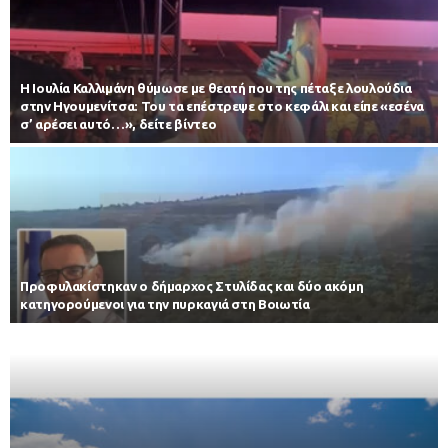
Η Ιουλία Καλλιμάνη θύμωσε με θεατή που της πέταξε λουλούδια
στην Ηγουμενίτσα: Του τα επέστρεψε στο κεφάλι και είπε «εσένα
σ’ αρέσει αυτό…», δείτε βίντεο
Προφυλακίστηκαν ο δήμαρχος Στυλίδας και δύο ακόμη
κατηγορούμενοι για την πυρκαγιά στη Βοιωτία