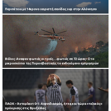
Περιπέτεια με 14χρονο χειριστή σανίδας sup στην Αλόννησο
Βόλος: Αναψαν φωτιές οι τρείς…φωτιές σε 72 ώρες– Στο
μικροσκόπιο της Πυροσβεστικής το ενδεχόμενο εμπρησμών
ΠΑΟΚ – Άντερλεχτ 0-1: Αιφνιδιασμός, ήττα και τώρα «τελικός»
πρόκρισης στις Βρυξέλλες