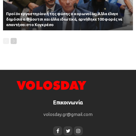
Προϊόν εργαστηρίου ή της φύσης ο κορωνοϊός; Άλλα έλεγε
δημόσια ο Φάουτσι και άλλα ιδιωτικά, αρνήθηκε 100 φορές να
απαντήσει στο Κογκρέσο
Επικοινωνία
volosday.gr@gmail.com