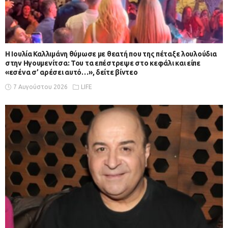
Η Ιουλία Καλλιμάνη θύμωσε με θεατή που της πέταξε λουλούδια
στην Ηγουμενίτσα: Του τα επέστρεψε στο κεφάλι και είπε
«εσένα σ’ αρέσει αυτό…», δείτε βίντεο
7 Αυγούστου 2026
LIFE