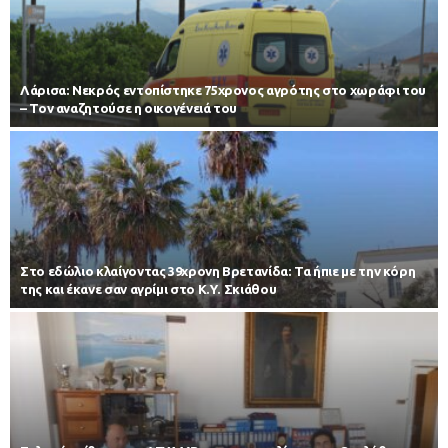
Λάρισα: Νεκρός εντοπίστηκε 75χρονος αγρότης στο χωράφι του
– Toν αναζητούσε η οικογένειά του
Στο εδώλιο κλαίγοντας 39χρονη Βρετανίδα: Τα ήπιε με την κόρη
της και έκανε σαν αγρίμι στο Κ.Υ. Σκιάθου