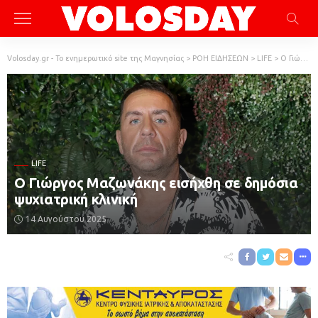
Volosday.gr - Το ενημερωτικό site της Μαγνησίας
>
ΡΟΗ ΕΙΔΗΣΕΩΝ
>
LIFE
>
Ο Γιώργος Μαζωνάκης εισήχθη σε δημόσια ψυχιατρική κλινική
LIFE
Ο Γιώργος Μαζωνάκης εισήχθη σε δημόσια
ψυχιατρική κλινική
14 Αυγούστου 2025