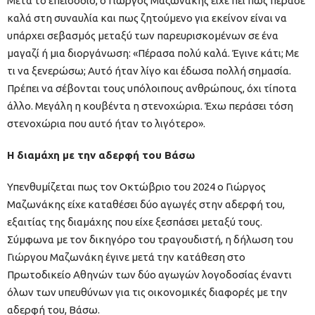
Μετά το επεισόδιο, ο Γιώργος Μαζωνάκης είχε πει πως πέρασε
καλά στη συναυλία και πως ζητούμενο για εκείνον είναι να
υπάρχει σεβασμός μεταξύ των παρευρισκομένων σε ένα
μαγαζί ή μια διοργάνωση: «Πέρασα πολύ καλά. Έγινε κάτι; Με
τι να ξενερώσω; Αυτό ήταν λίγο και έδωσα πολλή σημασία.
Πρέπει να σέβονται τους υπόλοιπους ανθρώπους, όχι τίποτα
άλλο. Μεγάλη η κουβέντα η στενοχώρια. Έχω περάσει τόση
στενοχώρια που αυτό ήταν το λιγότερο».
Η διαμάχη με την αδερφή του Βάσω
Υπενθυμίζεται πως τον Οκτώβριο του 2024 ο Γιώργος
Μαζωνάκης είχε καταθέσει δύο αγωγές στην αδερφή του,
εξαιτίας της διαμάχης που είχε ξεσπάσει μεταξύ τους.
Σύμφωνα με τον δικηγόρο του τραγουδιστή, η δήλωση του
Γιώργου Μαζωνάκη έγινε μετά την κατάθεση στο
Πρωτοδικείο Αθηνών των δύο αγωγών λογοδοσίας έναντι
όλων των υπευθύνων για τις οικονομικές διαφορές με την
αδερφή του, Βάσω.