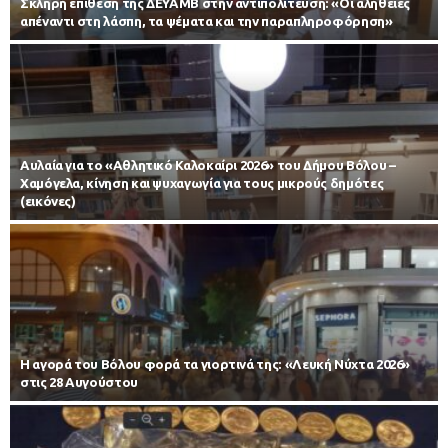
Σκληρή επίθεση της ΔΕΥΑΜΒ στην αντιπολίτευση: «Οι αλήθειες
απέναντι στη λάσπη, τα ψέματα και την παραπληροφόρηση»
Αυλαία για το «Αθλητικό Καλοκαίρι 2026» του Δήμου Βόλου –
Χαμόγελα, κίνηση και ψυχαγωγία για τους μικρούς δημότες
(εικόνες)
Η αγορά του Βόλου φορά τα γιορτινά της: «Λευκή Νύχτα 2026»
στις 28 Αυγούστου