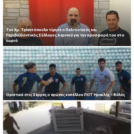
Τον Χρ. Τριαντόπουλο τίμησε ο Πολιτιστικός και
Περιβαλλοντικός Σύλλογος Αερινού για την προσφορά του στο
χωριό
Οριστικά στις Σέρρες ο αγώνας κυπέλλου ΠΟΤ Ηρακλής – Βόλος