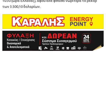
10:30 (ώρα Ελλάδας), αφού είχε φθάσει νωρίτερα το ρεκόρ
των 3.500,10 δολαρίων.