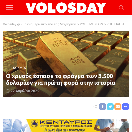
Volosday.gr - Το ενημερωτικό site της Μαγνησίας
>
ΡΟΗ ΕΙΔΗΣΕΩΝ
>
ΡΟΗ ΕΙΔΗΣΕΩΝ
ΚΌΣΜΟΣ
Ο χρυσός έσπασε το φράγμα των 3.500
δολαρίων για πρώτη φορά στην ιστορία
22 Απριλίου 2025